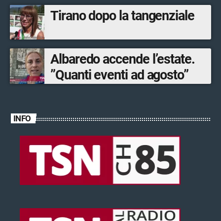
Tirano dopo la tangenziale
Albaredo accende l’estate.
”Quanti eventi ad agosto”
INFO