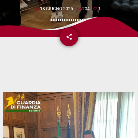
18 GIUGNO 2025
204
1
today
share
email
1