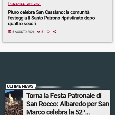
AMBIENTE E TERRITORIO
Piuro celebra San Cassiano: la comunità
festeggia il Santo Patrono ripristinato dopo
quattro secoli
today
5 AGOSTO 2026
51
ULTIME NEWS
Torna la Festa Patronale di
San Rocco: Albaredo per San
Marco celebra la 52ª