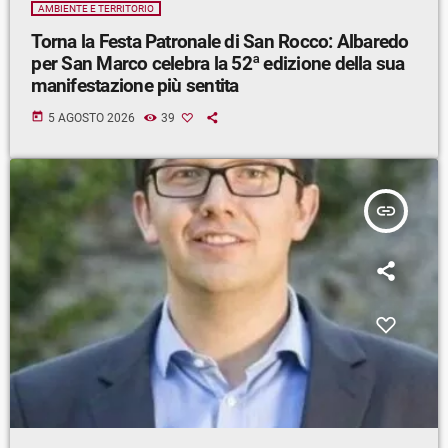
AMBIENTE E TERRITORIO
Torna la Festa Patronale di San Rocco: Albaredo
per San Marco celebra la 52ª edizione della sua
manifestazione più sentita
today
5 AGOSTO 2026
39
insert_link