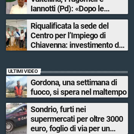
Iannotti (Pd): «Dopo le
Olimpiadi solo un terzo delle
Riqualificata la sede del
opere sostitutive sarà
Centro per l’Impiego di
ultimato entro il 2026»
Chiavenna: investimento da
quasi 250mila euro
ULTIMI VIDEO
Gordona, una settimana di
fuoco, si spera nel maltempo
Sondrio, furti nei
supermercati per oltre 3000
euro, foglio di via per un