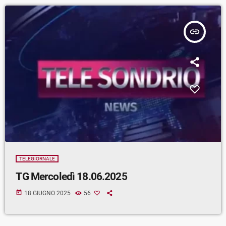
insert_link
TELEGIORNALE
TG Mercoledì 18.06.2025
today
18 GIUGNO 2025
56