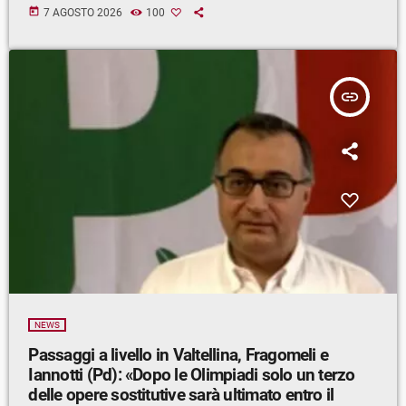
today
7 AGOSTO 2026
100
insert_link
NEWS
Passaggi a livello in Valtellina, Fragomeli e
Iannotti (Pd): «Dopo le Olimpiadi solo un terzo
delle opere sostitutive sarà ultimato entro il