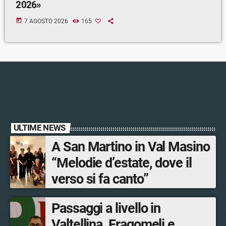
2026»
today
7 AGOSTO 2026
165
ULTIME NEWS
A San Martino in Val Masino
“Melodie d’estate, dove il
verso si fa canto”
Passaggi a livello in
Valtellina, Fragomeli e