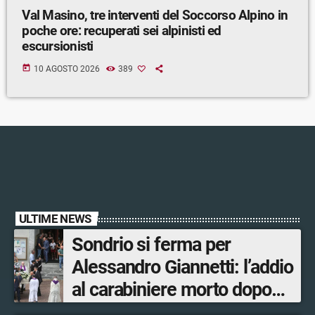
Val Masino, tre interventi del Soccorso Alpino in
poche ore: recuperati sei alpinisti ed
escursionisti
today
10 AGOSTO 2026
389
ULTIME NEWS
Sondrio si ferma per
Alessandro Giannetti: l’addio
al carabiniere morto dopo
l’incidente in moto