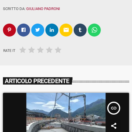
SCRITTO DA:
GIULIANO PADRONI
email
RATE IT
ARTICOLO PRECEDENTE
insert_link