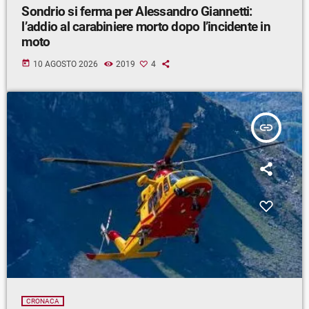
Sondrio si ferma per Alessandro Giannetti:
l’addio al carabiniere morto dopo l’incidente in
moto
today
10 AGOSTO 2026
2019
4
insert_link
CRONACA