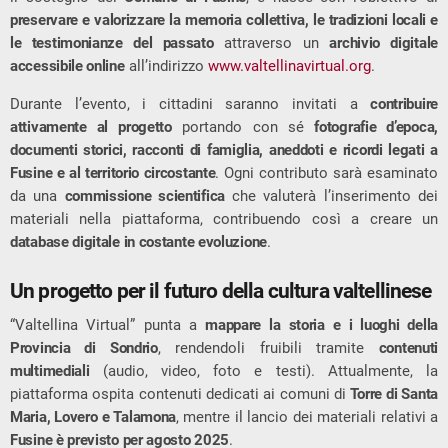
preservare e valorizzare la memoria collettiva, le tradizioni locali e
le testimonianze del passato
attraverso un
archivio digitale
accessibile online
all’indirizzo
www.valtellinavirtual.org
.
Durante l’evento, i cittadini saranno invitati a
contribuire
attivamente al progetto
portando con sé
fotografie d’epoca,
documenti storici, racconti di famiglia, aneddoti e ricordi legati a
Fusine e al territorio circostante
. Ogni contributo sarà esaminato
da una
commissione scientifica
che valuterà l’inserimento dei
materiali nella piattaforma, contribuendo così a creare un
database digitale in costante evoluzione
.
Un progetto per il futuro della cultura valtellinese
“Valtellina Virtual” punta a
mappare la storia e i luoghi della
Provincia di Sondrio
, rendendoli fruibili tramite
contenuti
multimediali
(audio, video, foto e testi). Attualmente, la
piattaforma ospita contenuti dedicati ai comuni di
Torre di Santa
Maria, Lovero e Talamona
, mentre il lancio dei materiali relativi a
Fusine è previsto per agosto 2025
.