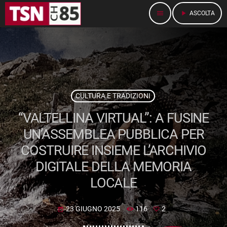
menu
play_arrow
ASCOLTA
CULTURA E TRADIZIONI
“VALTELLINA VIRTUAL”: A FUSINE
UN’ASSEMBLEA PUBBLICA PER
COSTRUIRE INSIEME L’ARCHIVIO
DIGITALE DELLA MEMORIA
LOCALE
23 GIUGNO 2025
116
2
today