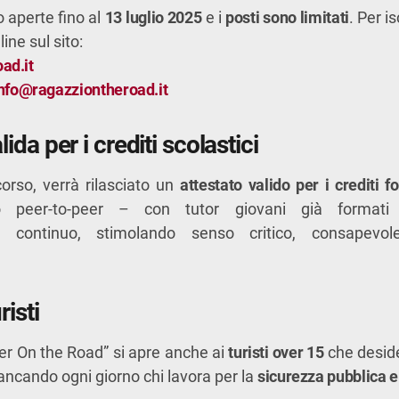
 aperte fino al
13 luglio 2025
e i
posti sono limitati
. Per i
ine sul sito:
ad.it
nfo@ragazziontheroad.it
ida per i crediti scolastici
orso, verrà rilasciato un
attestato valido per i crediti f
o peer-to-peer – con tutor giovani già formati
continuo, stimolando senso critico, consapevol
risti
 On the Road” si apre anche ai
turisti over 15
che deside
iancando ogni giorno chi lavora per la
sicurezza pubblica e