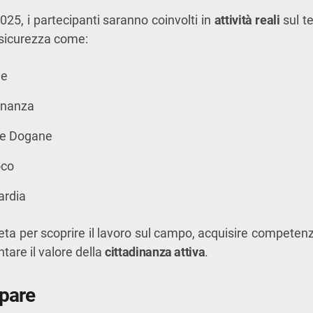
2025, i partecipanti saranno coinvolti in
attività reali
sul te
a sicurezza come:
le
Finanza
le Dogane
oco
rdia
ta per scoprire il lavoro sul campo, acquisire competen
tare il valore della
cittadinanza attiva
.
pare