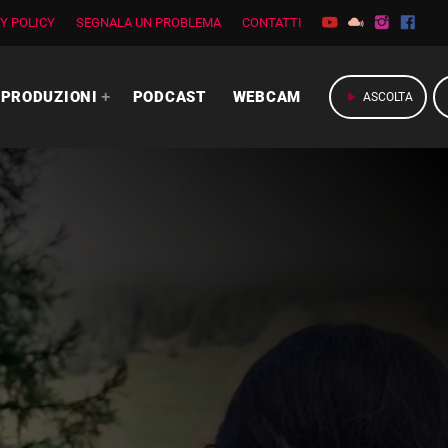
Y POLICY
SEGNALA UN PROBLEMA
CONTATTI
PRODUZIONI
PODCAST
WEBCAM
play_arrow
ASCOLTA