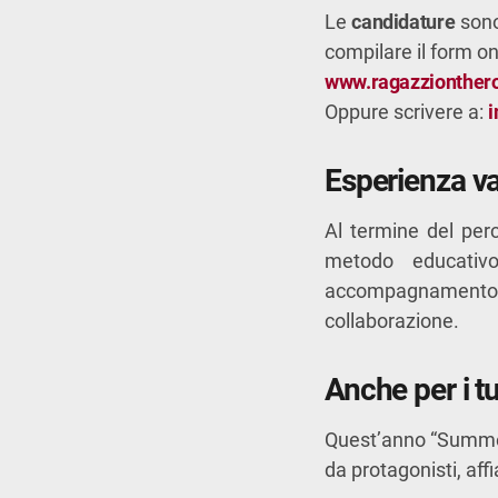
Le
candidature
sono
compilare il form onl
www.ragazzionthero
Oppure scrivere a:
i
Esperienza val
Al termine del perc
metodo educativ
accompagnamento 
collaborazione.
Anche per i tu
Quest’anno “Summer
da protagonisti, aff