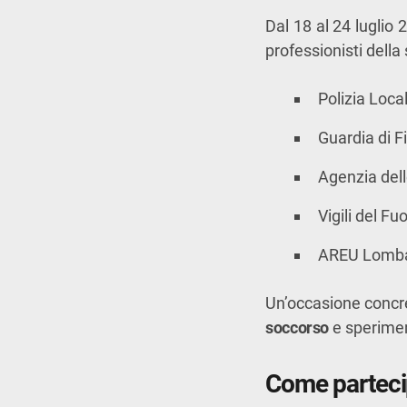
Dal 18 al 24 luglio 
professionisti dell
Polizia Loca
Guardia di 
Agenzia del
Vigili del Fu
AREU Lomba
Un’occasione concre
soccorso
e sperimen
Come parteci