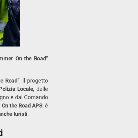
“Summer On the Road”
e Road
”, il progetto
Polizia Locale
, delle
ivigno e dal Comando
i On the Road APS
, è
anche turisti
.
i