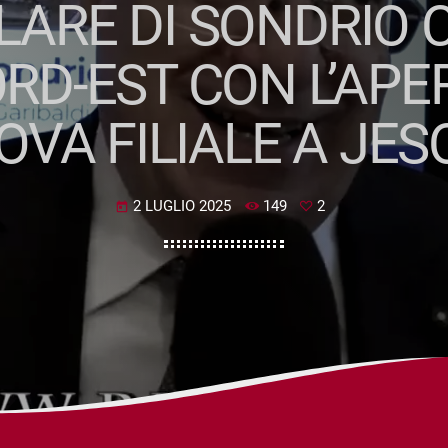
ARE DI SONDRIO 
RD-EST CON L’AP
OVA FILIALE A JES
2 LUGLIO 2025
149
2
today