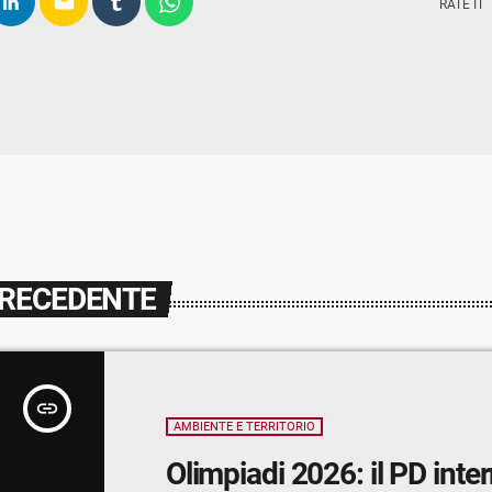
email
RATE IT
PRECEDENTE
insert_link
AMBIENTE E TERRITORIO
Olimpiadi 2026: il PD inter