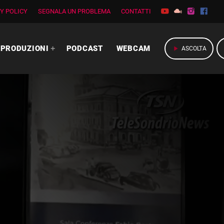
Y POLICY
SEGNALA UN PROBLEMA
CONTATTI
PRODUZIONI
PODCAST
WEBCAM
play_arrow
ASCOLTA