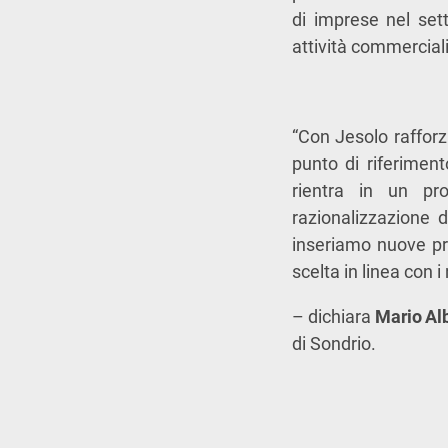
di imprese nel setto
attività commerciali
“Con Jesolo raffor
punto di riferiment
rientra in un pr
razionalizzazione 
inseriamo nuove pr
scelta in linea con i
– dichiara
Mario Al
di Sondrio.