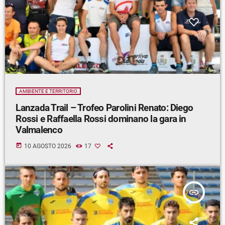
AMBIENTE E TERRITORIO
Lanzada Trail – Trofeo Parolini Renato: Diego
Rossi e Raffaella Rossi dominano la gara in
Valmalenco
today
10 AGOSTO 2026
17
insert_link