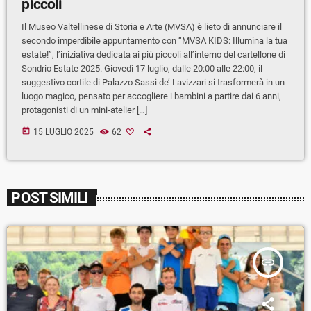
piccoli
Il Museo Valtellinese di Storia e Arte (MVSA) è lieto di annunciare il
secondo imperdibile appuntamento con “MVSA KIDS: Illumina la tua
estate!”, l’iniziativa dedicata ai più piccoli all’interno del cartellone di
Sondrio Estate 2025. Giovedì 17 luglio, dalle 20:00 alle 22:00, il
suggestivo cortile di Palazzo Sassi de’ Lavizzari si trasformerà in un
luogo magico, pensato per accogliere i bambini a partire dai 6 anni,
protagonisti di un mini-atelier […]
today
15 LUGLIO 2025
62
POST SIMILI
insert_link