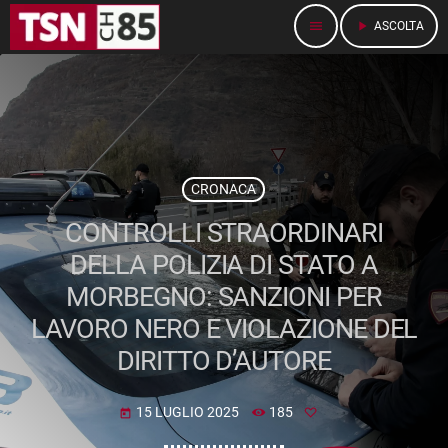
menu
play_arrow
ASCOLTA
CRONACA
CONTROLLI STRAORDINARI
DELLA POLIZIA DI STATO A
MORBEGNO: SANZIONI PER
LAVORO NERO E VIOLAZIONE DEL
DIRITTO D’AUTORE
15 LUGLIO 2025
185
today