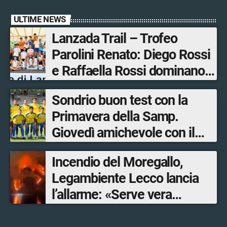
ULTIME NEWS
Lanzada Trail – Trofeo
Parolini Renato: Diego Rossi
e Raffaella Rossi dominano
la gara in Valmalenco
Sondrio buon test con la
Primavera della Samp.
Giovedì amichevole con il
Lecco
Incendio del Moregallo,
Legambiente Lecco lancia
l’allarme: «Serve vera
prevenzione»