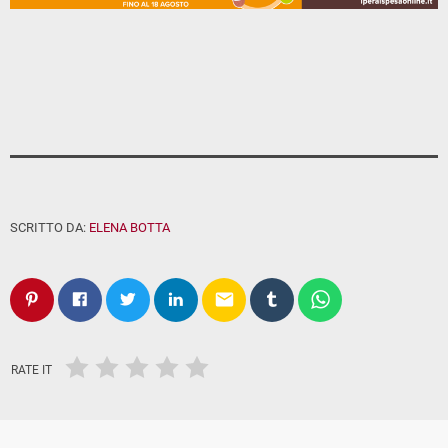
SCRITTO DA:
ELENA BOTTA
email
RATE IT