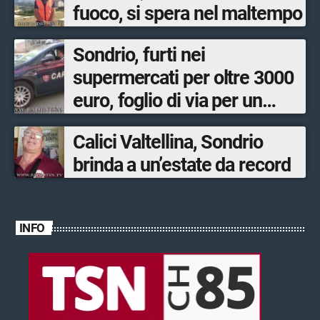
fuoco, si spera nel maltempo
Sondrio, furti nei
supermercati per oltre 3000
euro, foglio di via per un
ventinovenne
Calici Valtellina, Sondrio
brinda a un’estate da record
INFO