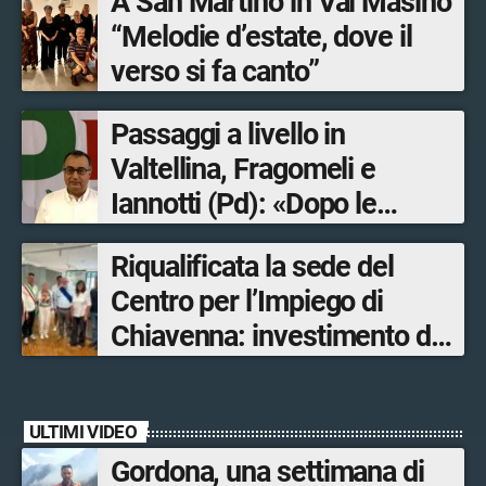
A San Martino in Val Masino
“Melodie d’estate, dove il
verso si fa canto”
Passaggi a livello in
Valtellina, Fragomeli e
Iannotti (Pd): «Dopo le
Olimpiadi solo un terzo delle
Riqualificata la sede del
opere sostitutive sarà
Centro per l’Impiego di
ultimato entro il 2026»
Chiavenna: investimento da
quasi 250mila euro
ULTIMI VIDEO
Gordona, una settimana di