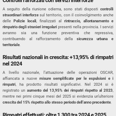
Controlli rafforzati con servizi interforze
A seguito della riunione odierna, sono stati disposti
controlli
straordinari interforze
sul territorio, con il coinvolgimento anche
delle
Polizie locali
, finalizzati al
rintraccio, allontanamento e
rimpatrio degli stranieri irregolari
presenti nella provincia. I servizi
avranno sia una funzione preventiva che repressiva,
contribuendo al rafforzamento della
sicurezza urbana e
territoriale
.
Risultati nazionali in crescita: +13,95% di rimpatri
nel 2024
A livello nazionale, l’attuazione delle operazioni OSCAR,
affiancata a nuove
misure semplificate per le espulsioni e i
rimpatri
, ha prodotto risultati significativi. Nel 2024 si è
registrato un
aumento del 13,95% dei rimpatri rispetto al 2023
,
mentre nei primi cinque mesi del 2025 si evidenzia un’ulteriore
crescita del 15% rispetto allo stesso periodo dell’anno precedente
.
Rimpatri effettuati: oltre 1.300 tra 2024 e 2025