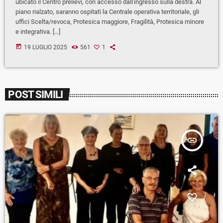
ubicato il Centro prelievi, con accesso dall'ingresso sulla destra. Al
piano rialzato, saranno ospitati la Centrale operativa territoriale, gli
uffici Scelta/revoca, Protesica maggiore, Fragilità, Protesica minore
e integrativa. […]
today
19 LUGLIO 2025
561
1
POST SIMILI
insert_link