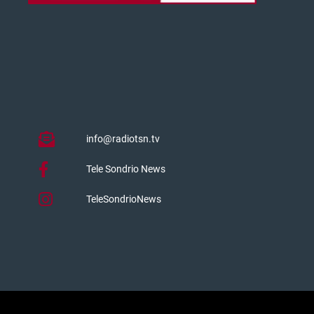
info@radiotsn.tv
Tele Sondrio News
TeleSondrioNews