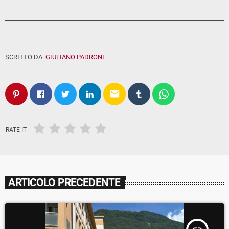
SCRITTO DA:
GIULIANO PADRONI
email
RATE IT
ARTICOLO PRECEDENTE