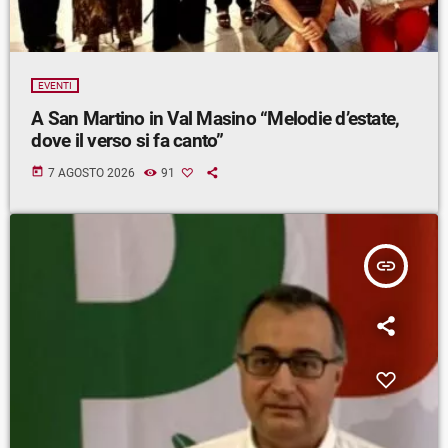
EVENTI
A San Martino in Val Masino “Melodie d’estate,
dove il verso si fa canto”
today
7 AGOSTO 2026
91
insert_link