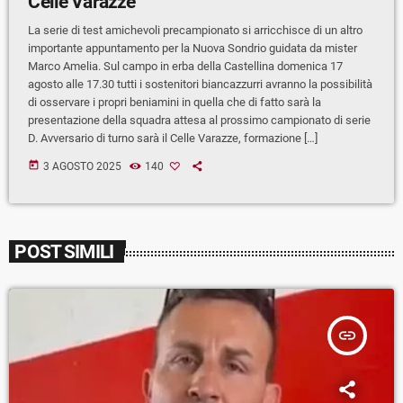
Celle Varazze
La serie di test amichevoli precampionato si arricchisce di un altro
importante appuntamento per la Nuova Sondrio guidata da mister
Marco Amelia. Sul campo in erba della Castellina domenica 17
agosto alle 17.30 tutti i sostenitori biancazzurri avranno la possibilità
di osservare i propri beniamini in quella che di fatto sarà la
presentazione della squadra attesa al prossimo campionato di serie
D. Avversario di turno sarà il Celle Varazze, formazione […]
today
3 AGOSTO 2025
140
POST SIMILI
insert_link