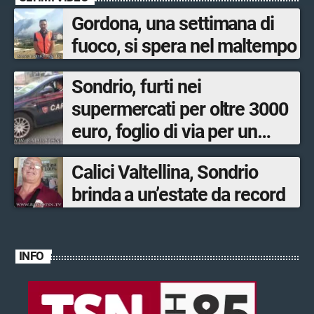
Gordona, una settimana di
fuoco, si spera nel maltempo
Sondrio, furti nei
supermercati per oltre 3000
euro, foglio di via per un
ventinovenne
Calici Valtellina, Sondrio
brinda a un’estate da record
INFO