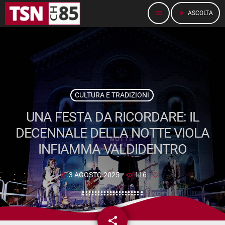
menu
play_arrow
ASCOLTA
CULTURA E TRADIZIONI
UNA FESTA DA RICORDARE: IL
DECENNALE DELLA NOTTE VIOLA
INFIAMMA VALDIDENTRO
3 AGOSTO 2025
116
today
share
email