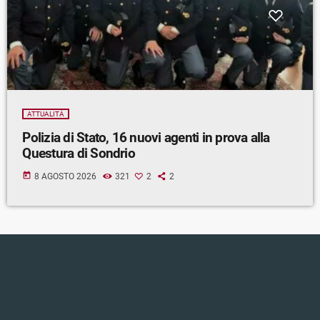
ATTUALITÀ
Polizia di Stato, 16 nuovi agenti in prova alla
Questura di Sondrio
today
8 AGOSTO 2026
321
2
2