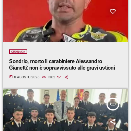
CRONACA
Sondrio, morto il carabiniere Alessandro
Gianetti: non è sopravvissuto alle gravi ustioni
today
8 AGOSTO 2026
1362
insert_link