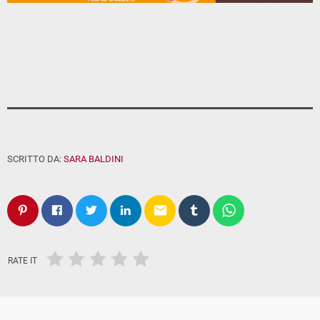
SCRITTO DA:
SARA BALDINI
email
RATE IT