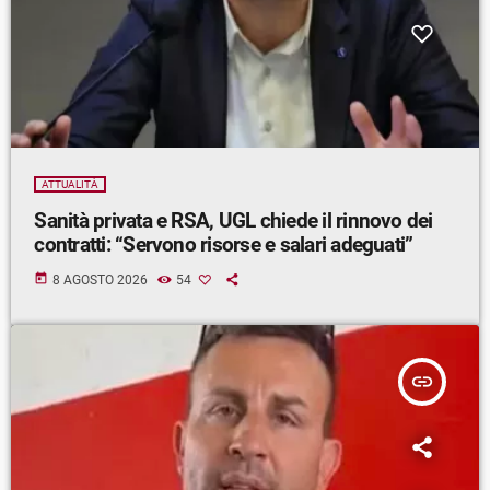
ATTUALITÀ
Sanità privata e RSA, UGL chiede il rinnovo dei
contratti: “Servono risorse e salari adeguati”
today
8 AGOSTO 2026
54
insert_link