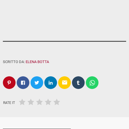
SCRITTO DA:
ELENA BOTTA
email
RATE IT