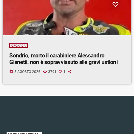
CRONACA
Sondrio, morto il carabiniere Alessandro
Gianetti: non è sopravvissuto alle gravi ustioni
today
8 AGOSTO 2026
3791
1