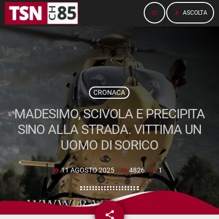
menu
play_arrow
ASCOLTA
CRONACA
MADESIMO, SCIVOLA E PRECIPITA
SINO ALLA STRADA. VITTIMA UN
UOMO DI SORICO
11 AGOSTO 2025
4826
1
today
share
email