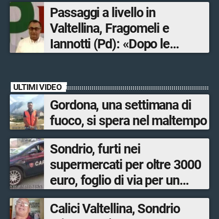
Passaggi a livello in
Valtellina, Fragomeli e
Iannotti (Pd): «Dopo le
Olimpiadi solo un terzo delle
opere sostitutive sarà
ULTIMI VIDEO
ultimato entro il 2026»
Gordona, una settimana di
fuoco, si spera nel maltempo
Sondrio, furti nei
supermercati per oltre 3000
euro, foglio di via per un
ventinovenne
Calici Valtellina, Sondrio