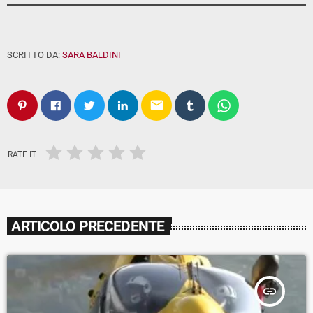
SCRITTO DA:
SARA BALDINI
email
RATE IT
ARTICOLO PRECEDENTE
insert_link