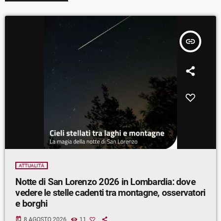
insert_link
ATTUALITÀ
Notte di San Lorenzo 2026 in Lombardia: dove
vedere le stelle cadenti tra montagne, osservatori
e borghi
today
8 AGOSTO 2026
11