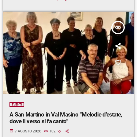
insert_link
EVENTI
A San Martino in Val Masino “Melodie d’estate,
dove il verso si fa canto”
today
7 AGOSTO 2026
102