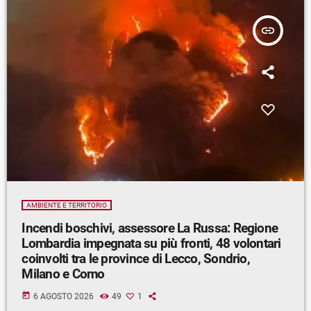
insert_link
AMBIENTE E TERRITORIO
Incendi boschivi, assessore La Russa: Regione
Lombardia impegnata su più fronti, 48 volontari
coinvolti tra le province di Lecco, Sondrio,
Milano e Como
today
6 AGOSTO 2026
49
1