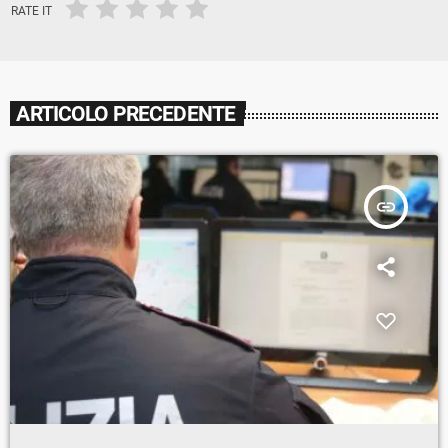
RATE IT
ARTICOLO PRECEDENTE
insert_link