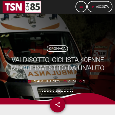
menu
play_arrow
ASCOLTA
CRONACA
VALDISOTTO, CICLISTA 40ENNE
MUORE INVESTITO DA UN’AUTO
12 AGOSTO 2025
2124
2
today
share
email
2