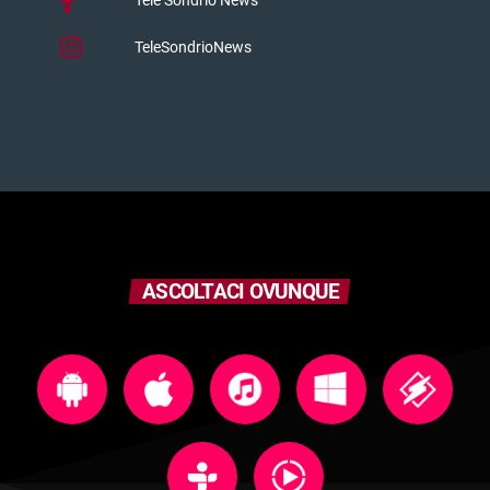
Tele Sondrio News
TeleSondrioNews
ASCOLTACI OVUNQUE