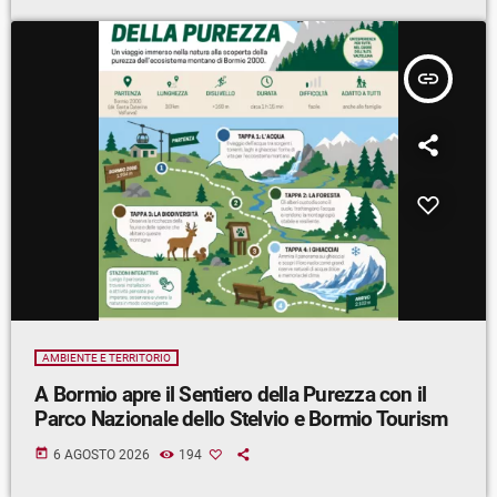
insert_link
AMBIENTE E TERRITORIO
A Bormio apre il Sentiero della Purezza con il
Parco Nazionale dello Stelvio e Bormio Tourism
today
6 AGOSTO 2026
194