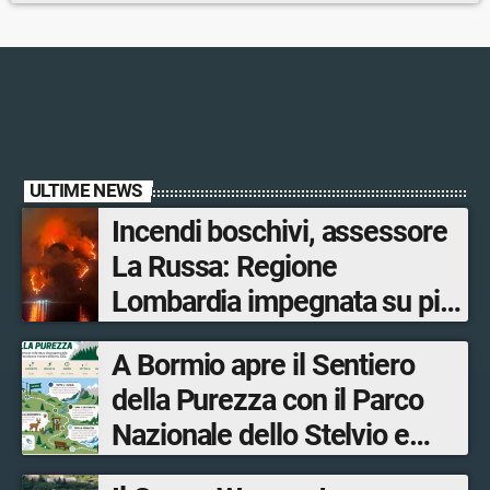
ULTIME NEWS
Incendi boschivi, assessore
La Russa: Regione
Lombardia impegnata su più
fronti, 48 volontari coinvolti
A Bormio apre il Sentiero
tra le province di Lecco,
della Purezza con il Parco
Sondrio, Milano e Como
Nazionale dello Stelvio e
Bormio Tourism