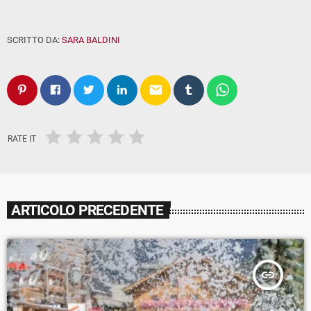
SCRITTO DA:
SARA BALDINI
email
RATE IT
ARTICOLO PRECEDENTE
insert_link