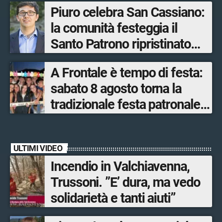
Piuro celebra San Cassiano:
manifestazione più sentita
la comunità festeggia il
Santo Patrono ripristinato
dopo quattro secoli
A Frontale è tempo di festa:
sabato 8 agosto torna la
tradizionale festa patronale
di San Lorenzo tra sapori
tipici, torneo di pallavolo e
ULTIMI VIDEO
musica dal vivo
Incendio in Valchiavenna,
Trussoni. ”E’ dura, ma vedo
solidarietà e tanti aiuti”