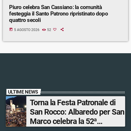
Piuro celebra San Cassiano: la comunità
festeggia il Santo Patrono ripristinato dopo
quattro secoli
today
5 AGOSTO 2026
52
ULTIME NEWS
Torna la Festa Patronale di
San Rocco: Albaredo per San
Marco celebra la 52ª
edizione della sua