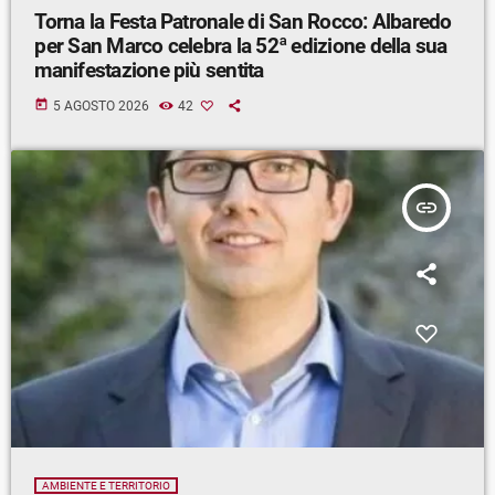
Torna la Festa Patronale di San Rocco: Albaredo
per San Marco celebra la 52ª edizione della sua
manifestazione più sentita
today
5 AGOSTO 2026
42
insert_link
AMBIENTE E TERRITORIO