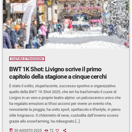
CULTURA E TRADIZIONI
BWT 1K Shot: Livigno scrive il primo
capitolo della stagione a cinque cerchi
È stato il solito, stupefacente, successo sportivo e organizzativo
quello della BWT 1K Shot 2025, che ieri ha trasformato il cuore di
Livigno in un vero e proprio teatro alpino: un palcoscenico unico che
ha regalato emozioni ai tifosi accorsi per vivere un evento che,
nonostante la pioggia, ha unito sport, spettacolo e lifestyle, in pieno
stile livignasco. Il chilometro di neve, custodita dall’inverno scorso
grazie allo snowfarming, ha ridisegnato […]
today
30 AGOSTO 2025
72