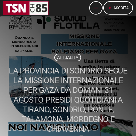
menu
play_arrow
ASCOLTA
ATTUALITÀ
LA PROVINCIA DI SONDRIO SEGUE
LA MISSIONE INTERNAZIONALE
PER GAZA DA DOMANI 31
AGOSTO PRESIDI QUOTIDIANI A
TIRANO, SONDRIO, PONTE,
TALAMONA, MORBEGNO E
CHIAVENNA