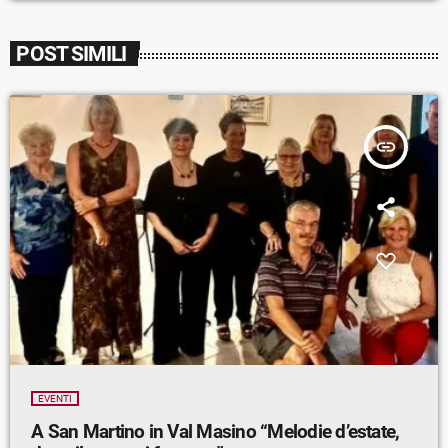
POST SIMILI
insert_link
EVENTI
A San Martino in Val Masino “Melodie d’estate,