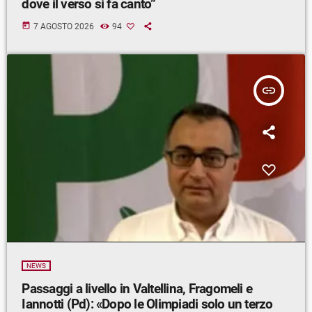
dove il verso si fa canto”
today
7 AGOSTO 2026
94
insert_link
NEWS
Passaggi a livello in Valtellina, Fragomeli e
Iannotti (Pd): «Dopo le Olimpiadi solo un terzo