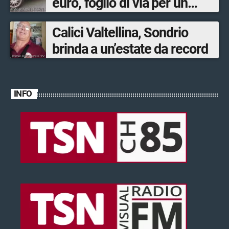
euro, foglio di via per un
ventinovenne
Calici Valtellina, Sondrio
brinda a un’estate da record
INFO