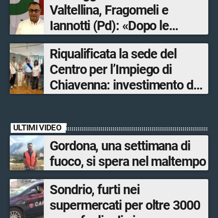
Valtellina, Fragomeli e
Iannotti (Pd): «Dopo le
Olimpiadi solo un terzo delle
Riqualificata la sede del
opere sostitutive sarà
Centro per l’Impiego di
ultimato entro il 2026»
Chiavenna: investimento da
quasi 250mila euro
ULTIMI VIDEO
Gordona, una settimana di
fuoco, si spera nel maltempo
Sondrio, furti nei
supermercati per oltre 3000