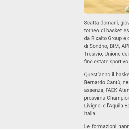
Scatta domani, giov
torneo di basket es
da Rixalto Group e 
di Sondrio, BIM, AP
Tresivio, Unione de
fine estate sportivo
Quest’anno il basket
Bernardo Cantù, neo
assenza; l’AEK Atene
prossima Champions
Livigno; e l’Aquila 
Italia.
Le formazioni hanno