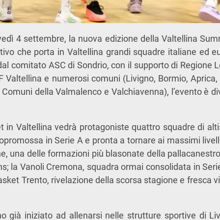
edì 4 settembre, la nuova edizione della Valtellina Su
tivo che porta in Valtellina grandi squadre italiane ed 
dal comitato ASC di Sondrio, con il supporto di Regione 
F Valtellina e numerosi comuni (Livigno, Bormio, Aprica
i Comuni della Valmalenco e Valchiavenna), l’evento è d
.
 in Valtellina vedrà protagoniste quattro squadre di alti
promossa in Serie A e pronta a tornare ai massimi livelli
, una delle formazioni più blasonate della pallacanestro 
; la Vanoli Cremona, squadra ormai consolidata in Serie
Basket Trento, rivelazione della scorsa stagione e fresca v
 già iniziato ad allenarsi nelle strutture sportive di Li