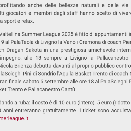
profittando anche delle bellezze naturali e delle vie
lti giocatori e membri degli staff hanno scelto di vive
ra sport e relax.
Valtellina Summer League 2025 è fitto di appuntamenti im
9 al PalaTeola di Livigno la Vanoli Cremona di coach Pier
ch Dragan Sakota in una prestigiosa amichevole intern
impegno: alle 18 sempre a Livigno la Pallacanestro 
icola Brienza debutta davanti al proprio pubblico contr
alaScieghi Pini di Sondrio l’Aquila Basket Trento di coach
ran finale sabato 6 settembre alle ore 18 al PalaScieghi P
sket Trento e Pallacanestro Cantù.
ndando a ruba: il costo è di 10 euro (intero), 5 euro (ridott
0 anni entreranno gratuitamente. I ticket sono acquistabil
merleague.it