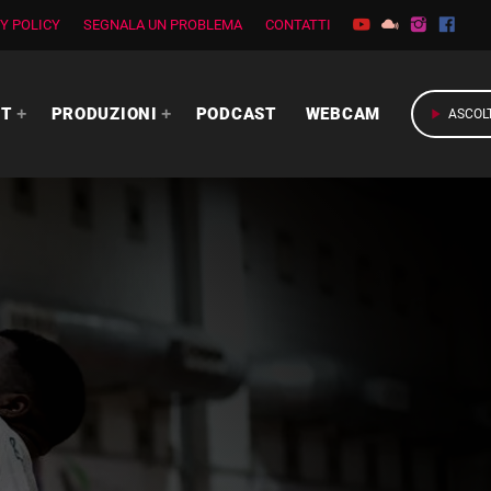
Y POLICY
SEGNALA UN PROBLEMA
CONTATTI
RT
PRODUZIONI
PODCAST
WEBCAM
play_arrow
ASCOL