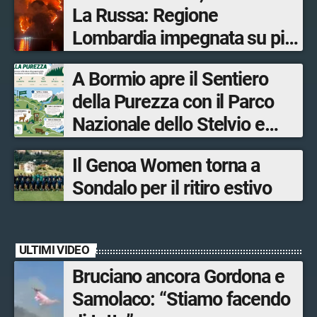
La Russa: Regione
Lombardia impegnata su più
fronti, 48 volontari coinvolti
A Bormio apre il Sentiero
tra le province di Lecco,
della Purezza con il Parco
Sondrio, Milano e Como
Nazionale dello Stelvio e
Bormio Tourism
Il Genoa Women torna a
Sondalo per il ritiro estivo
ULTIMI VIDEO
Bruciano ancora Gordona e
Samolaco: “Stiamo facendo