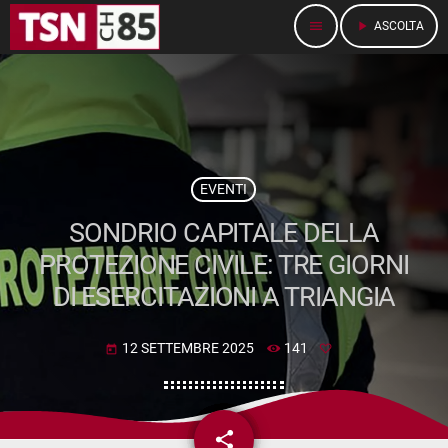
menu
play_arrow
ASCOLTA
EVENTI
SONDRIO CAPITALE DELLA
PROTEZIONE CIVILE: TRE GIORNI
DI ESERCITAZIONI A TRIANGIA
12 SETTEMBRE 2025
141
today
share
email