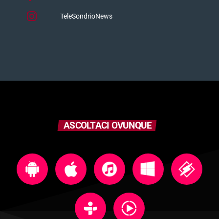
TeleSondrioNews
ASCOLTACI OVUNQUE