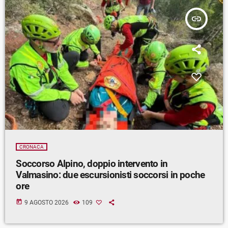
insert_link
CRONACA
Soccorso Alpino, doppio intervento in
Valmasino: due escursionisti soccorsi in poche
ore
today
9 AGOSTO 2026
109