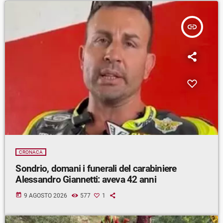
insert_link
CRONACA
Sondrio, domani i funerali del carabiniere
Alessandro Giannetti: aveva 42 anni
today
9 AGOSTO 2026
577
1