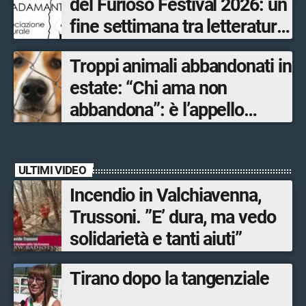
del Furioso Festival 2026: un
fine settimana tra letteratura,
musica, magia e intelligenza
Troppi animali abbandonati in
artificiale
estate: “Chi ama non
abbandona”: è l’appello
dell’assessore al Territorio e
Sistemi verdi di Regione
ULTIMI VIDEO
Lombardia Gianluca Comazzi
Incendio in Valchiavenna,
Trussoni. ”E’ dura, ma vedo
solidarietà e tanti aiuti”
Tirano dopo la tangenziale