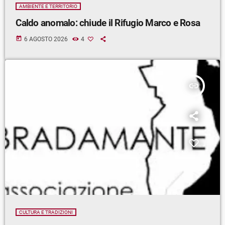
AMBIENTE E TERRITORIO
Caldo anomalo: chiude il Rifugio Marco e Rosa
today
6 AGOSTO 2026
4
insert_link
CULTURA E TRADIZIONI