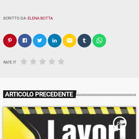
SCRITTO DA:
ELENA BOTTA
email
RATE IT
ARTICOLO PRECEDENTE
insert_link