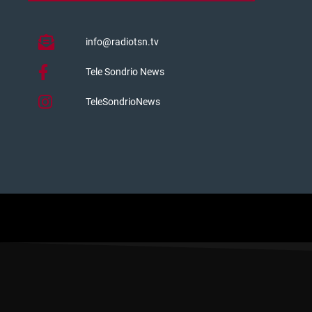
info@radiotsn.tv
Tele Sondrio News
TeleSondrioNews