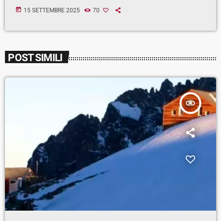
today
15 SETTEMBRE 2025
70
POST SIMILI
insert_link