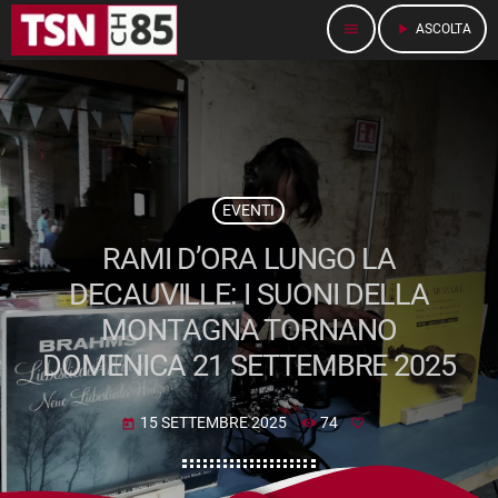
menu
play_arrow
ASCOLTA
EVENTI
RAMI D’ORA LUNGO LA
DECAUVILLE: I SUONI DELLA
MONTAGNA TORNANO
DOMENICA 21 SETTEMBRE 2025
15 SETTEMBRE 2025
74
today