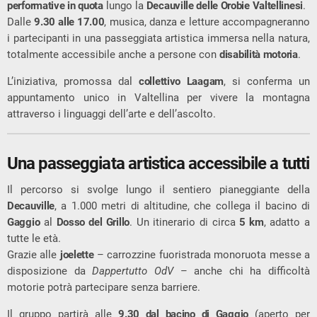
performative in quota
lungo la
Decauville delle Orobie Valtellinesi
.
Dalle
9.30 alle 17.00
, musica, danza e letture accompagneranno
i partecipanti in una passeggiata artistica immersa nella natura,
totalmente accessibile anche a persone con
disabilità motoria
.
L’iniziativa, promossa dal
collettivo Laagam
, si conferma un
appuntamento unico in Valtellina per vivere la montagna
attraverso i linguaggi dell’arte e dell’ascolto.
Una passeggiata artistica accessibile a tutti
Il percorso si svolge lungo il sentiero pianeggiante della
Decauville
, a 1.000 metri di altitudine, che collega il bacino di
Gaggio
al
Dosso del Grillo
. Un itinerario di circa
5 km
, adatto a
tutte le età.
Grazie alle
joelette
– carrozzine fuoristrada monoruota messe a
disposizione da
Dappertutto OdV
– anche chi ha difficoltà
motorie potrà partecipare senza barriere.
Il gruppo partirà alle
9.30 dal bacino di Gaggio
(aperto per