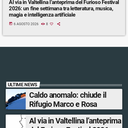
Al via in Valtellina l’anteprima del Furioso Festival
2026: un fine settimana tra letteratura, musica,
magia e intelligenza artificiale
today
6 AGOSTO 2026
8
ULTIME NEWS
Caldo anomalo: chiude il
Rifugio Marco e Rosa
Al via in Valtellina l’anteprima