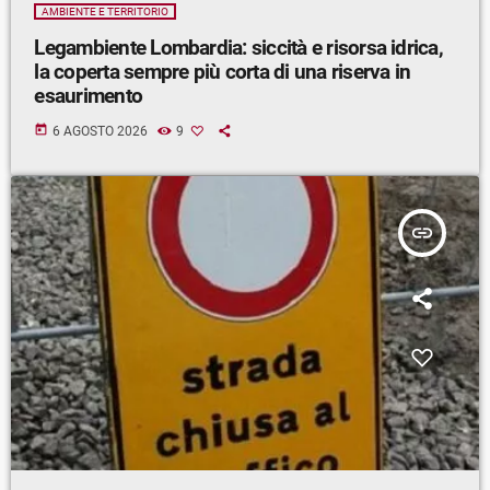
AMBIENTE E TERRITORIO
Legambiente Lombardia: siccità e risorsa idrica,
la coperta sempre più corta di una riserva in
esaurimento
today
6 AGOSTO 2026
9
insert_link