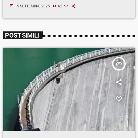
today
15 SETTEMBRE 2025
62
POST SIMILI
insert_link