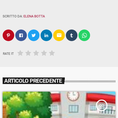
SCRITTO DA:
ELENA BOTTA
email
RATE IT
ARTICOLO PRECEDENTE
insert_link