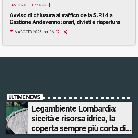
AMBIENTE E TERRITORIO
Avviso di chiusura al traffico della S.P.14 a
Castione Andevenno: orari, divieti e riapertura
today
6 AGOSTO 2026
36
ULTIME NEWS
Legambiente Lombardia:
siccità e risorsa idrica, la
coperta sempre più corta di