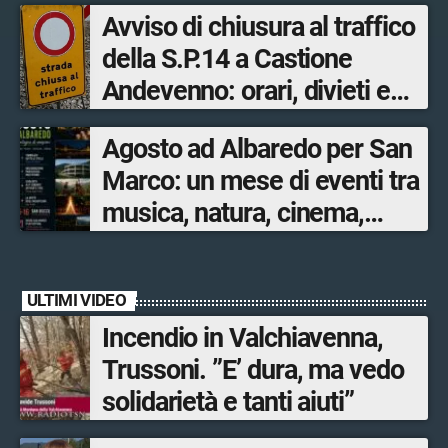
una riserva in esaurimento
Avviso di chiusura al traffico
della S.P.14 a Castione
Andevenno: orari, divieti e
riapertura
Agosto ad Albaredo per San
Marco: un mese di eventi tra
musica, natura, cinema,
magia e tradizioni
ULTIMI VIDEO
Incendio in Valchiavenna,
Trussoni. ”E’ dura, ma vedo
solidarietà e tanti aiuti”