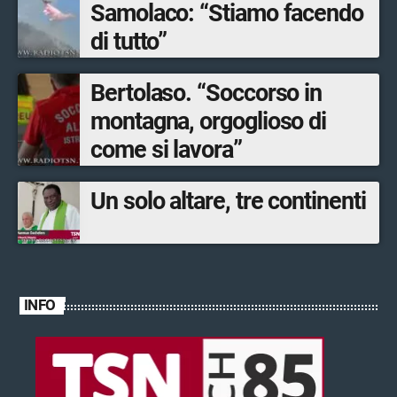
Samolaco: “Stiamo facendo
di tutto”
Bertolaso. “Soccorso in
montagna, orgoglioso di
come si lavora”
Un solo altare, tre continenti
INFO