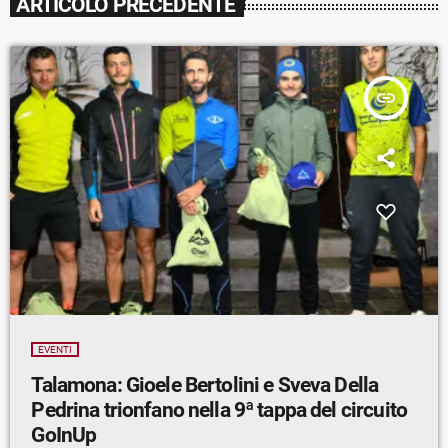
ARTICOLO PRECEDENTE
insert_link
EVENTI
Talamona: Gioele Bertolini e Sveva Della
Pedrina trionfano nella 9ª tappa del circuito
GoInUp