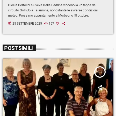
Gioele Bertolini e Sveva Della Pedrina vincono la 9ª tappa del
circuito GoInUp a Talamona, nonostante le avverse condizioni
meteo. Prossimo appuntamento a Morbegno l'8 ottobre.
today
25 SETTEMBRE 2025
157
POST SIMILI
insert_link