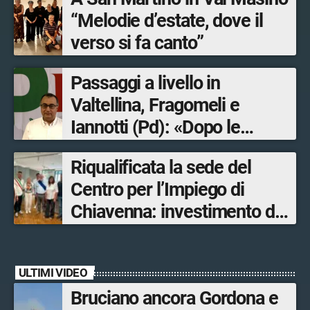
“Melodie d’estate, dove il
verso si fa canto”
Passaggi a livello in
Valtellina, Fragomeli e
Iannotti (Pd): «Dopo le
Olimpiadi solo un terzo delle
Riqualificata la sede del
opere sostitutive sarà
Centro per l’Impiego di
ultimato entro il 2026»
Chiavenna: investimento da
quasi 250mila euro
ULTIMI VIDEO
Bruciano ancora Gordona e