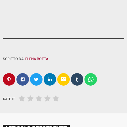
SCRITTO DA:
ELENA BOTTA
email
RATE IT