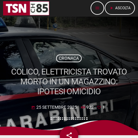
menu
play_arrow
ASCOLTA
CRONACA
COLICO, ELETTRICISTA TROVATO
MORTO IN UN MAGAZZINO:
IPOTESI OMICIDIO
25 SETTEMBRE 2025
922
1
today
share
email