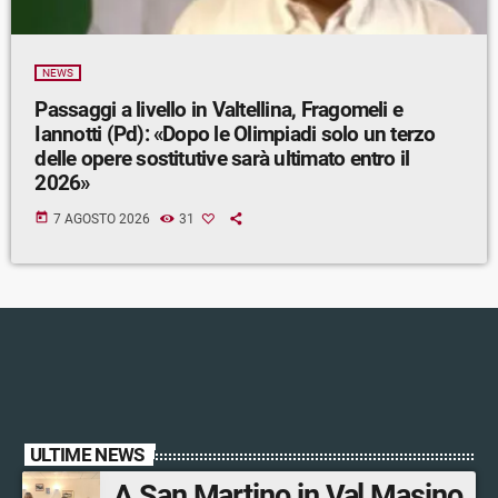
NEWS
Passaggi a livello in Valtellina, Fragomeli e
Iannotti (Pd): «Dopo le Olimpiadi solo un terzo
delle opere sostitutive sarà ultimato entro il
2026»
today
7 AGOSTO 2026
31
ULTIME NEWS
A San Martino in Val Masino