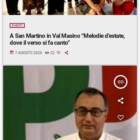
EVENTI
A San Martino in Val Masino “Melodie d’estate,
dove il verso si fa canto”
today
7 AGOSTO 2026
22
insert_link