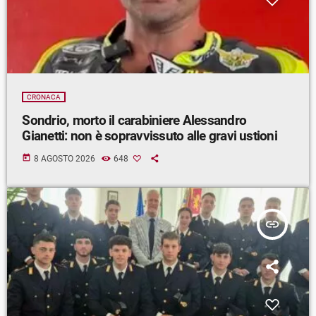
CRONACA
Sondrio, morto il carabiniere Alessandro
Gianetti: non è sopravvissuto alle gravi ustioni
today
8 AGOSTO 2026
648
insert_link