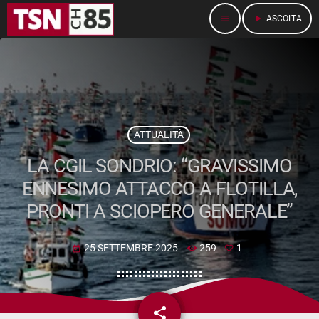
menu
play_arrow
ASCOLTA
ATTUALITÀ
LA CGIL SONDRIO: “GRAVISSIMO
ENNESIMO ATTACCO A FLOTILLA,
PRONTI A SCIOPERO GENERALE”
25 SETTEMBRE 2025
259
1
today
share
email