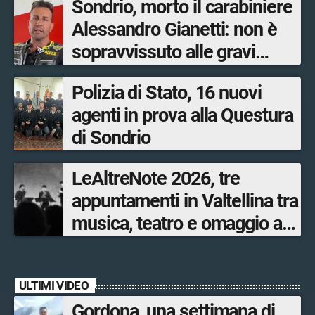
Sondrio, morto il carabiniere
Alessandro Gianetti: non è
sopravvissuto alle gravi
ustioni
Polizia di Stato, 16 nuovi
agenti in prova alla Questura
di Sondrio
LeAltreNote 2026, tre
appuntamenti in Valtellina tra
musica, teatro e omaggio a
San Francesco
ULTIMI VIDEO
Gordona, una settimana di