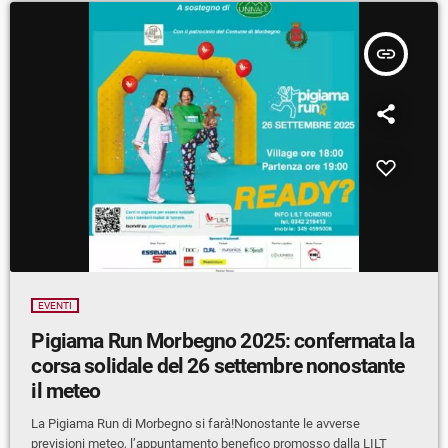
insert_link
EVENTI
Pigiama Run Morbegno 2025: confermata la
corsa solidale del 26 settembre nonostante
il meteo
La Pigiama Run di Morbegno si farà!Nonostante le avverse
previsioni meteo, l’appuntamento benefico promosso dalla LILT