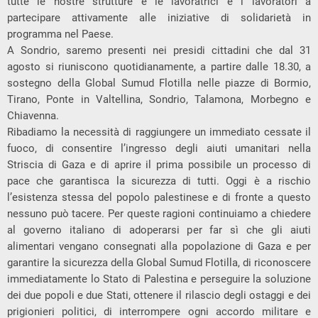
tutte le nostre strutture e le lavoratrici e i lavoratori a
partecipare attivamente alle iniziative di solidarietà in
programma nel Paese.
A Sondrio, saremo presenti nei presidi cittadini che dal 31
agosto si riuniscono quotidianamente, a partire dalle 18.30, a
sostegno della Global Sumud Flotilla nelle piazze di Bormio,
Tirano, Ponte in Valtellina, Sondrio, Talamona, Morbegno e
Chiavenna.
Ribadiamo la necessità di raggiungere un immediato cessate il
fuoco, di consentire l’ingresso degli aiuti umanitari nella
Striscia di Gaza e di aprire il prima possibile un processo di
pace che garantisca la sicurezza di tutti. Oggi è a rischio
l’esistenza stessa del popolo palestinese e di fronte a questo
nessuno può tacere. Per queste ragioni continuiamo a chiedere
al governo italiano di adoperarsi per far sì che gli aiuti
alimentari vengano consegnati alla popolazione di Gaza e per
garantire la sicurezza della Global Sumud Flotilla, di riconoscere
immediatamente lo Stato di Palestina e perseguire la soluzione
dei due popoli e due Stati, ottenere il rilascio degli ostaggi e dei
prigionieri politici, di interrompere ogni accordo militare e