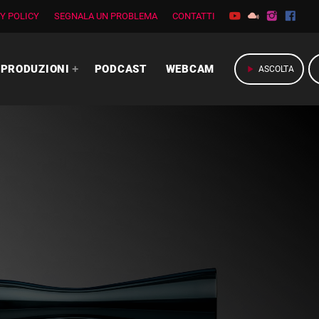
Y POLICY
SEGNALA UN PROBLEMA
CONTATTI
PRODUZIONI
PODCAST
WEBCAM
play_arrow
ASCOLTA