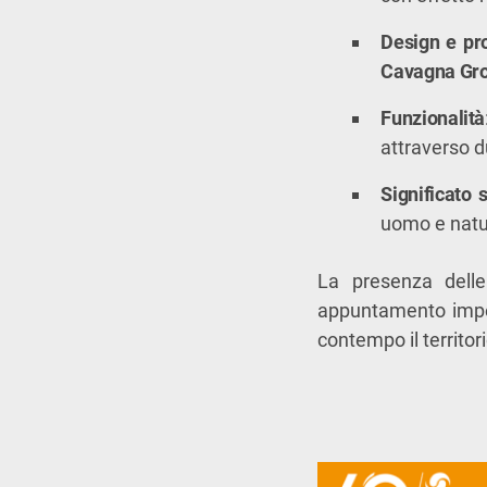
Design e pr
Cavagna Gr
Funzionalità
attraverso d
Significato 
uomo e natur
La presenza dell
appuntamento imperd
contempo il territor