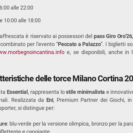
16:00 alle 22:00
le 10:00 alle 18:00
 affrescata è riservato ai possessori del
pass Giro Oro’26
 combinato per l’evento “
Peccato a Palazzo
”. I biglietti 
w.morbegnoincantina.info
e, se disponibili, anche in
tteristiche delle torce Milano Cortina 2
ata
Essential
, rappresenta lo
stile minimalista
e innovativo
nali. Realizzata da
Eni
, Premium Partner dei Giochi, in
upporter, si distingue per:
ture
: blu-verde per la versione olimpica, bronzo per la pa
riflettente e cangiante.