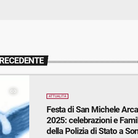
PRECEDENTE
insert_link
ATTUALITÀ
Festa di San Michele Arc
2025: celebrazioni e Fami
della Polizia di Stato a So