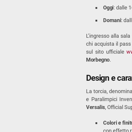
Oggi
: dalle 
Domani
: dal
L’ingresso alla sala
chi acquista il pass
sul sito ufficiale
ww
Morbegno
.
Design e cara
La torcia, denomin
e Paralimpici Inver
Versalis
, Official S
Colori e fini
con effetto 