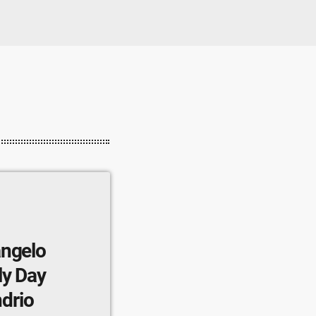
angelo
ly Day
ndrio