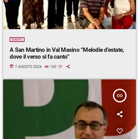
EVENTI
A San Martino in Val Masino “Melodie d’estate,
dove il verso si fa canto”
today
7 AGOSTO 2026
100
insert_link