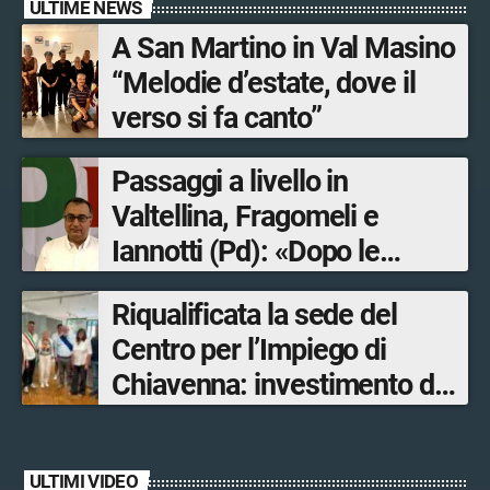
ULTIME NEWS
A San Martino in Val Masino
“Melodie d’estate, dove il
verso si fa canto”
Passaggi a livello in
Valtellina, Fragomeli e
Iannotti (Pd): «Dopo le
Olimpiadi solo un terzo delle
Riqualificata la sede del
opere sostitutive sarà
Centro per l’Impiego di
ultimato entro il 2026»
Chiavenna: investimento da
quasi 250mila euro
ULTIMI VIDEO