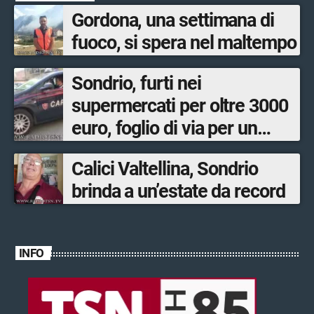
Gordona, una settimana di
fuoco, si spera nel maltempo
Sondrio, furti nei
supermercati per oltre 3000
euro, foglio di via per un
ventinovenne
Calici Valtellina, Sondrio
brinda a un’estate da record
INFO