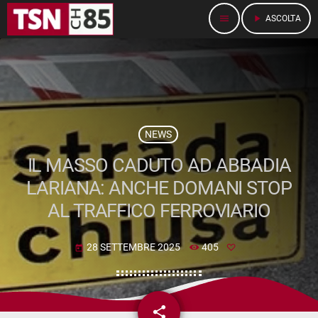
menu
play_arrow
ASCOLTA
NEWS
IL MASSO CADUTO AD ABBADIA
LARIANA: ANCHE DOMANI STOP
AL TRAFFICO FERROVIARIO
28 SETTEMBRE 2025
405
today
share
email