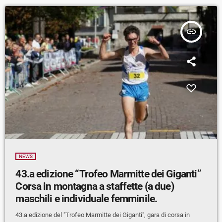
insert_link
NEWS
43.a edizione “Trofeo Marmitte dei Giganti”
Corsa in montagna a staffette (a due)
maschili e individuale femminile.
43.a edizione del "Trofeo Marmitte dei Giganti", gara di corsa in