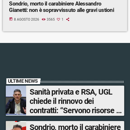
Sondrio, morto il carabiniere Alessandro
Gianetti: non è sopravvissuto alle gravi ustioni
today
8 AGOSTO 2026
3565
1
ULTIME NEWS
Sanità privata e RSA, UGL
chiede il rinnovo dei
contratti: “Servono risorse e
salari adeguati”
Sondrio, morto il carabiniere