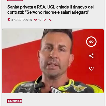
Sanità privata e RSA, UGL chiede il rinnovo dei
contratti: “Servono risorse e salari adeguati”
today
8 AGOSTO 2026
47
insert_link
CRONACA