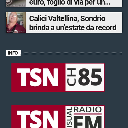
euro, foglio di via per un
ventinovenne
Calici Valtellina, Sondrio
brinda a un’estate da record
INFO