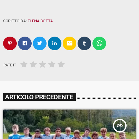
SCRITTO DA:
ELENA BOTTA
email
RATE IT
ARTICOLO PRECEDENTE
insert_link