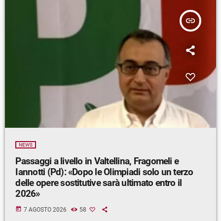
insert_link
NEWS
Passaggi a livello in Valtellina, Fragomeli e
Iannotti (Pd): «Dopo le Olimpiadi solo un terzo
delle opere sostitutive sarà ultimato entro il
2026»
today
7 AGOSTO 2026
58