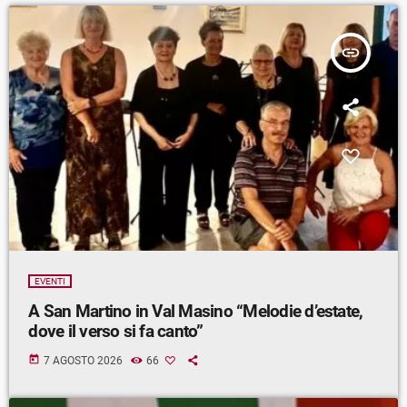
insert_link
EVENTI
A San Martino in Val Masino “Melodie d’estate,
dove il verso si fa canto”
today
7 AGOSTO 2026
66