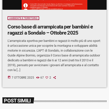
AMBIENTE E TERRITORIO
Corso base di arrampicata per bambini e
ragazzi a Sondalo – Ottobre 2025
L’arrampicata sportiva per bambini e ragazzi è molto più di uno sport:
è un’occasione unica per scoprire la montagna e sviluppare abilità
motorie in sicurezza. L’APT di Sondalo, in collaborazione con le
Guide Alpine Bormio, organizza il Corso base di arrampicata outdoor
dedicato a bambini e ragazzi dai 6 ai 12 anni (nati tra il 2013 e il
2019), pensato per avvicinare i giovani all’arrampicata e al contatto
con la […]
today
7 OTTOBRE 2025
67
2
POST SIMILI