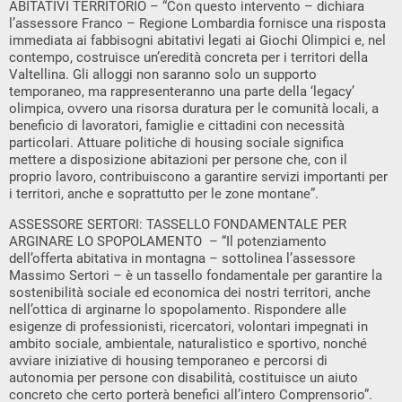
ABITATIVI TERRITORIO – “Con questo intervento – dichiara
l’assessore Franco – Regione Lombardia fornisce una risposta
immediata ai fabbisogni abitativi legati ai Giochi Olimpici e, nel
contempo, costruisce un’eredità concreta per i territori della
Valtellina. Gli alloggi non saranno solo un supporto
temporaneo, ma rappresenteranno una parte della ‘legacy’
olimpica, ovvero una risorsa duratura per le comunità locali, a
beneficio di lavoratori, famiglie e cittadini con necessità
particolari. Attuare politiche di housing sociale significa
mettere a disposizione abitazioni per persone che, con il
proprio lavoro, contribuiscono a garantire servizi importanti per
i territori, anche e soprattutto per le zone montane”.
ASSESSORE SERTORI: TASSELLO FONDAMENTALE PER
ARGINARE LO SPOPOLAMENTO – “Il potenziamento
dell’offerta abitativa in montagna – sottolinea l’assessore
Massimo Sertori – è un tassello fondamentale per garantire la
sostenibilità sociale ed economica dei nostri territori, anche
nell’ottica di arginarne lo spopolamento. Rispondere alle
esigenze di professionisti, ricercatori, volontari impegnati in
ambito sociale, ambientale, naturalistico e sportivo, nonché
avviare iniziative di housing temporaneo e percorsi di
autonomia per persone con disabilità, costituisce un aiuto
concreto che certo porterà benefici all’intero Comprensorio”.