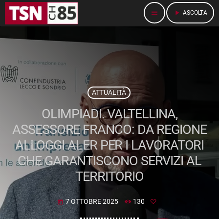
menu
play_arrow
ASCOLTA
ATTUALITÀ
OLIMPIADI. VALTELLINA,
ASSESSORE FRANCO: DA REGIONE
ALLOGGI ALER PER I LAVORATORI
CHE GARANTISCONO SERVIZI AL
TERRITORIO
7 OTTOBRE 2025
130
today