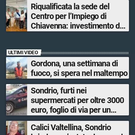
Riqualificata la sede del
opere sostitutive sarà
Centro per l’Impiego di
ultimato entro il 2026»
Chiavenna: investimento da
quasi 250mila euro
ULTIMI VIDEO
Gordona, una settimana di
fuoco, si spera nel maltempo
Sondrio, furti nei
supermercati per oltre 3000
euro, foglio di via per un
ventinovenne
Calici Valtellina, Sondrio