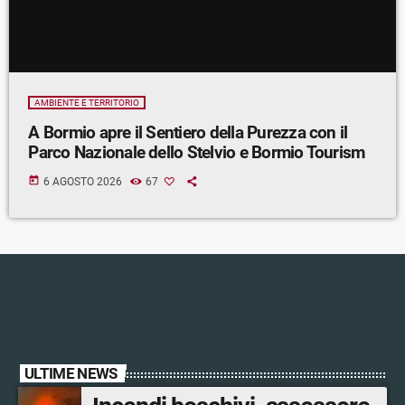
AMBIENTE E TERRITORIO
A Bormio apre il Sentiero della Purezza con il
Parco Nazionale dello Stelvio e Bormio Tourism
today
6 AGOSTO 2026
67
ULTIME NEWS