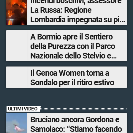
Incendi boschivi, assessore
La Russa: Regione
Lombardia impegnata su più
fronti, 48 volontari coinvolti
A Bormio apre il Sentiero
tra le province di Lecco,
della Purezza con il Parco
Sondrio, Milano e Como
Nazionale dello Stelvio e
Bormio Tourism
Il Genoa Women torna a
Sondalo per il ritiro estivo
ULTIMI VIDEO
Bruciano ancora Gordona e
Samolaco: “Stiamo facendo