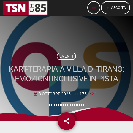
menu
play_arrow
ASCOLTA
EVENTI
KART-TERAPIA A VILLA DI TIRANO:
EMOZIONI INCLUSIVE IN PISTA
8 OTTOBRE 2025
175
1
today
share
email
1