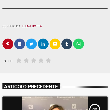
SCRITTO DA:
ELENA BOTTA
email
RATE IT
ARTICOLO PRECEDENTE
insert_link