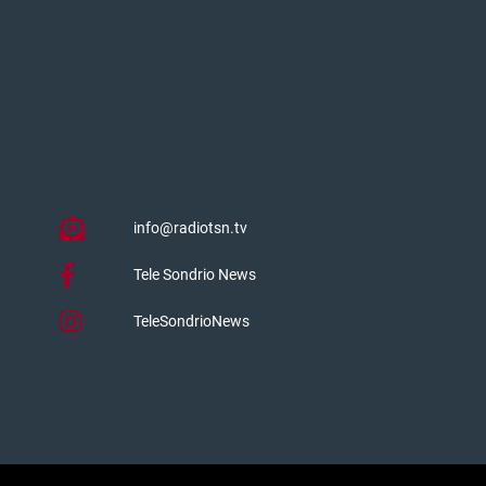
info@radiotsn.tv
Tele Sondrio News
TeleSondrioNews