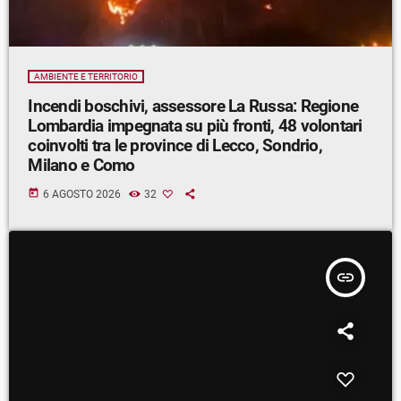
AMBIENTE E TERRITORIO
Incendi boschivi, assessore La Russa: Regione
Lombardia impegnata su più fronti, 48 volontari
coinvolti tra le province di Lecco, Sondrio,
Milano e Como
today
6 AGOSTO 2026
32
insert_link