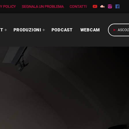
Y POLICY
SEGNALA UN PROBLEMA
CONTATTI
RT
PRODUZIONI
PODCAST
WEBCAM
play_arrow
ASCOL