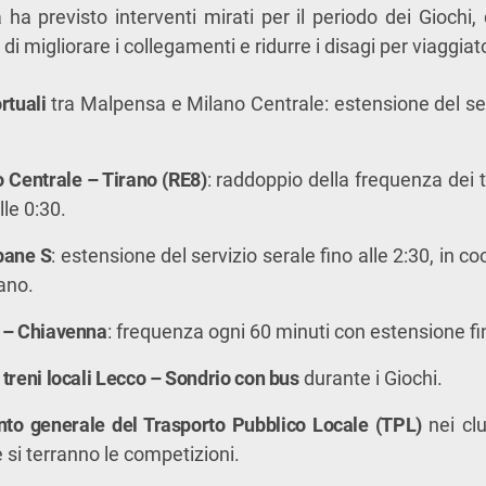
a previsto interventi mirati per il periodo dei Giochi,
o di migliorare i collegamenti e ridurre i disagi per viaggiato
rtuali
tra Malpensa e Milano Centrale: estensione del serv
 Centrale – Tirano (RE8)
: raddoppio della frequenza dei tr
lle 0:30.
bane S
: estensione del servizio serale fino alle 2:30, in 
ano.
o – Chiavenna
: frequenza ogni 60 minuti con estensione fin
 treni locali Lecco – Sondrio con bus
durante i Giochi.
to generale del Trasporto Pubblico Locale (TPL)
nei clu
 si terranno le competizioni.