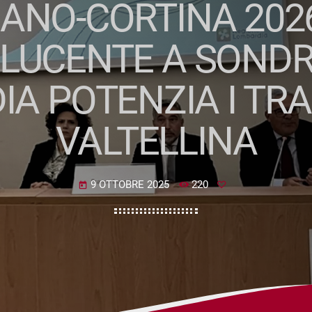
LANO-CORTINA 2026
LUCENTE A SONDR
A POTENZIA I TRA
VALTELLINA
9 OTTOBRE 2025
220
today