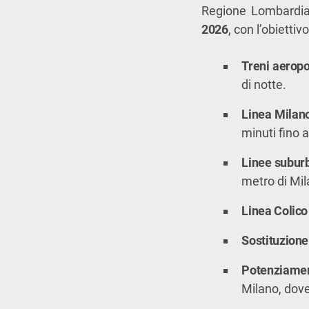
Regione Lombardia h
2026
, con l’obiettiv
Treni aeropo
di notte.
Linea Milano
minuti fino a
Linee subur
metro di Mil
Linea Colic
Sostituzione
Potenziamen
Milano, dove