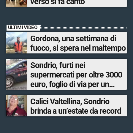
verso si fa canto”
ULTIMI VIDEO
Gordona, una settimana di
fuoco, si spera nel maltempo
Sondrio, furti nei
supermercati per oltre 3000
euro, foglio di via per un
ventinovenne
Calici Valtellina, Sondrio
brinda a un’estate da record