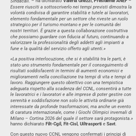
– ha dichiarato
Valeria Ghezzi, Presidente ANEF
–
Sindacali.
Essere riusciti a sottoscriverlo nei tempi previsti dimostra la
volontà condivisa di garantire stabilità e tutele ai lavoratori,
elemento fondamentale per un settore che riveste un ruolo
strategico per il turismo montano e per le comunità dei
nostri territori. È grazie a questa collaborazione costruttiva
che possiamo guardare con fiducia al futuro, continuando a
valorizzare la professionalità degli addetti agli impianti a
fune e la qualità del servizio offerto agli utenti.»
«La positiva interlocuzione, che si è stabilità tra le parti, è
stato uno strumento fondamentale per il conseguimento di
risultati soddisfacenti in termini di aumenti economici e
miglioramenti nella conciliazione tra tempi di vita e tempi di
lavoro. Raggiungere questo obiettivo con una tempistica
adeguata rispetto alla scadenza del CCNL, consentirà a tutte
le lavoratrici e i lavoratori e alle imprese di poter gestire con
serenità e soddisfazione non solo le attività ordinarie già
interessate da profonde trasformazioni, ma anche un evento
di caratura internazionale, come i Giochi Olimpici invernali di
Milano – Cortina 2026 del quale il settore sarà protagonista.»
hanno dichiarato
Filt-Cgil, Fit-Cisl, Uiltrasporti
e
Savt
.
Con questo nuovo CCNL vengono confermati i principi di