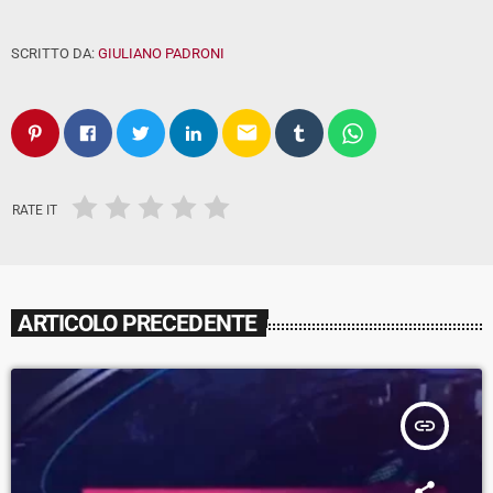
SCRITTO DA:
GIULIANO PADRONI
email
RATE IT
ARTICOLO PRECEDENTE
insert_link