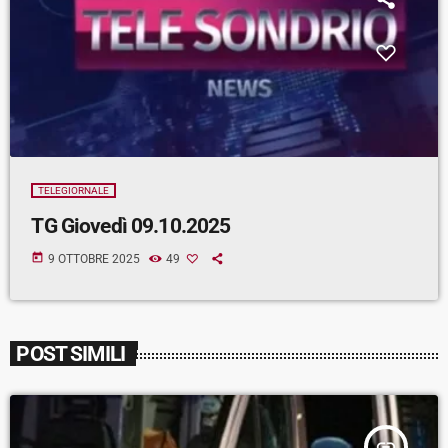
TELEGIORNALE
TG Giovedì 09.10.2025
today
9 OTTOBRE 2025
49
POST SIMILI
insert_link