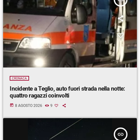
CRONACA
Incidente a Teglio, auto fuori strada nella notte:
quattro ragazzi coinvolti
today
8 AGOSTO 2026
9
insert_link