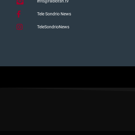
info@radiotsn.tv
Tele Sondrio News
TeleSondrioNews