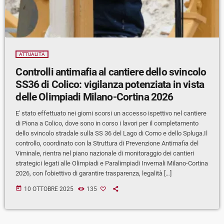
ATTUALITÀ
Controlli antimafia al cantiere dello svincolo
SS36 di Colico: vigilanza potenziata in vista
delle Olimpiadi Milano-Cortina 2026
E' stato effettuato nei giorni scorsi un accesso ispettivo nel cantiere
di Piona a Colico, dove sono in corso i lavori per il completamento
dello svincolo stradale sulla SS 36 del Lago di Como e dello Spluga.Il
controllo, coordinato con la Struttura di Prevenzione Antimafia del
Viminale, rientra nel piano nazionale di monitoraggio dei cantieri
strategici legati alle Olimpiadi e Paralimpiadi Invernali Milano-Cortina
2026, con l’obiettivo di garantire trasparenza, legalità […]
today
10 OTTOBRE 2025
135