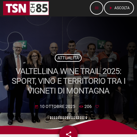
menu
play_arrow
ASCOLTA
ATTUALITÀ
VALTELLINA WINE TRAIL 2025:
SPORT, VINO E TERRITORIO TRA I
VIGNETI DI MONTAGNA
10 OTTOBRE 2025
206
today
share
email