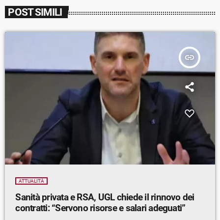
POST SIMILI
insert_link
ATTUALITÀ
Sanità privata e RSA, UGL chiede il rinnovo dei
contratti: “Servono risorse e salari adeguati”