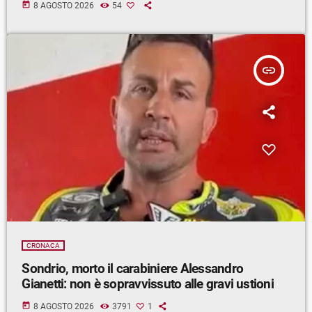
today
8 AGOSTO 2026
54
insert_link
CRONACA
Sondrio, morto il carabiniere Alessandro
Gianetti: non è sopravvissuto alle gravi ustioni
today
8 AGOSTO 2026
3791
1