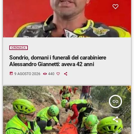
CRONACA
Sondrio, domani i funerali del carabiniere
Alessandro Giannetti: aveva 42 anni
today
9 AGOSTO 2026
440
insert_link