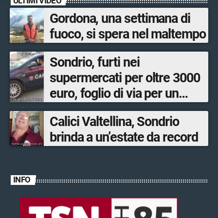
ULTIMI VIDEO
Gordona, una settimana di
fuoco, si spera nel maltempo
Sondrio, furti nei
supermercati per oltre 3000
euro, foglio di via per un
ventinovenne
Calici Valtellina, Sondrio
brinda a un’estate da record
INFO