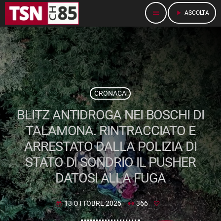
menu
play_arrow
ASCOLTA
CRONACA
BLITZ ANTIDROGA NEI BOSCHI DI
TALAMONA. RINTRACCIATO E
ARRESTATO DALLA POLIZIA DI
STATO DI SONDRIO IL PUSHER
DATOSI ALLA FUGA
13 OTTOBRE 2025
366
today