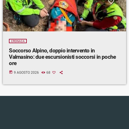
CRONACA
Soccorso Alpino, doppio intervento in
Valmasino: due escursionisti soccorsi in poche
ore
today
9 AGOSTO 2026
68