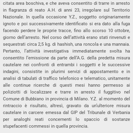
citata area boschiva, e che aveva consentito di trarre in arresto
in flagranza di reato A.H. di anni 23, irregolare sul Territorio
Nazionale. In quella occasione Y.Z., soggetto originariamente
ignoto e poi successivamente identificato si era dato alla fuga
facendo perdere le proprie tracce, fino allo scorso 10 ottobre,
giorno dell’arresto. Nel corso dell’attività erano stati rinvenuti e
sequestrati circa 2,5 kg. di hashish, una roncola e una mannaia.
Pertanto, l’attività investigativa immediatamente svolta ha
consentito l’emissione da parte dell’A.G. della predetta misura
cautelare nei confronti di entrambi i soggetti e le successive
indagini, consistite in plurimi servizi di appostamento e in
analisi di tabulati di traffico telefonico e telematico, unitamente
alle continue ricerche di questi mesi hanno permesso ai
poliziotti di localizzare e trarre in arresto il fuggitivo nel
Comune di Bubbiano in provincia di Milano. Y.Z. al momento del
rintraccio è risultato, altresì, gravato da un’ulteriore misura
cautelare in carcere emessa dal GIP del Tribunale di Verbania
per analoghi reati concernenti lo spaccio di sostanze
stupefacenti commessi in quella provincia.