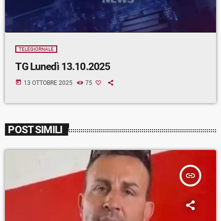
TELEGIORNALE
TG Lunedì 13.10.2025
today
13 OTTOBRE 2025
75
POST SIMILI
insert_link