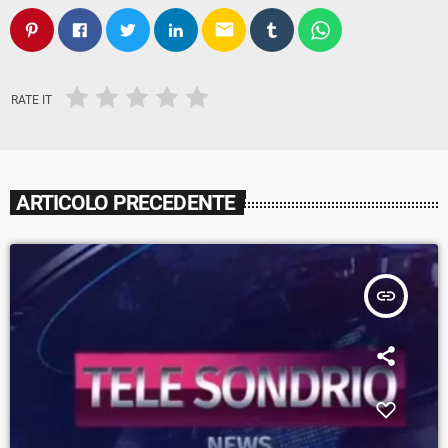
email
RATE IT
ARTICOLO PRECEDENTE
insert_link