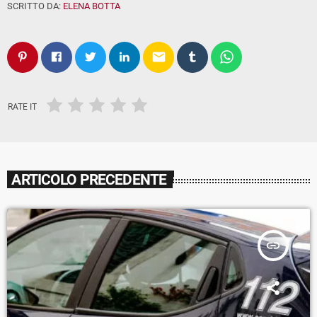
SCRITTO DA:
ELENA BOTTA
email
RATE IT
ARTICOLO PRECEDENTE
insert_link