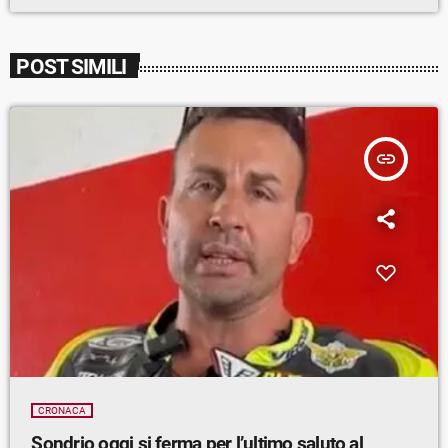
POST SIMILI
insert_link
CRONACA
Sondrio oggi si ferma per l’ultimo saluto al