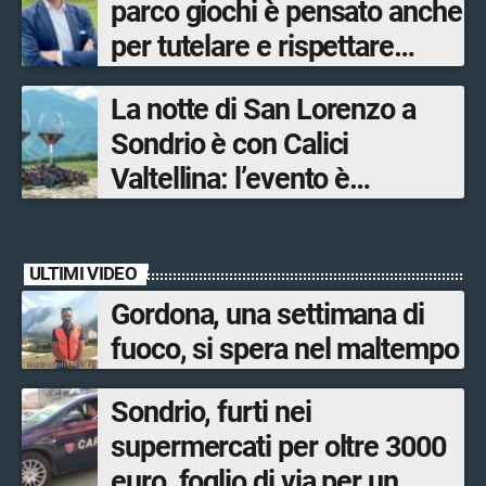
parco giochi è pensato anche
per tutelare e rispettare
l’ambiente
La notte di San Lorenzo a
Sondrio è con Calici
Valtellina: l’evento è
organizzato dal Consorzio
Tutela Vini di Valtellina
ULTIMI VIDEO
Gordona, una settimana di
fuoco, si spera nel maltempo
Sondrio, furti nei
supermercati per oltre 3000
euro, foglio di via per un