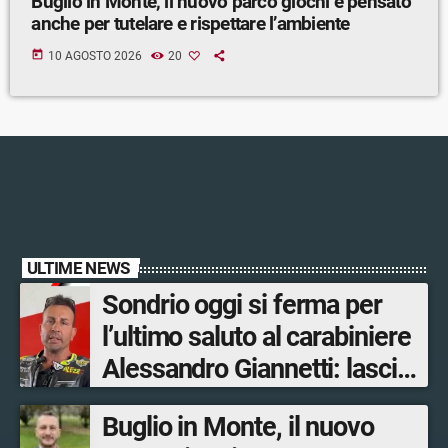
Buglio in Monte, il nuovo parco giochi è pensato
anche per tutelare e rispettare l’ambiente
today
10 AGOSTO 2026
20
ULTIME NEWS
Sondrio oggi si ferma per
l’ultimo saluto al carabiniere
Alessandro Giannetti: lascia
la moglie e una figlia
Buglio in Monte, il nuovo