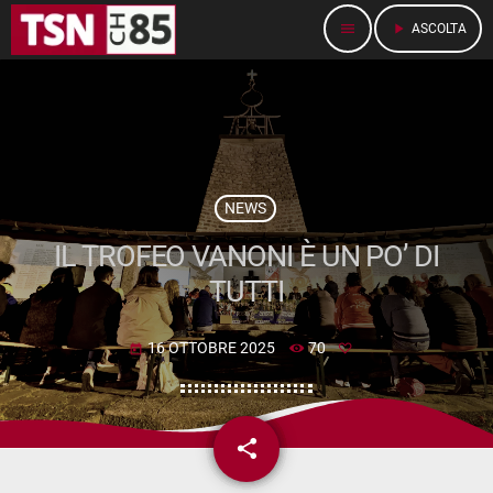
menu
play_arrow
ASCOLTA
NEWS
IL TROFEO VANONI È UN PO’ DI
TUTTI
16 OTTOBRE 2025
70
today
share
email