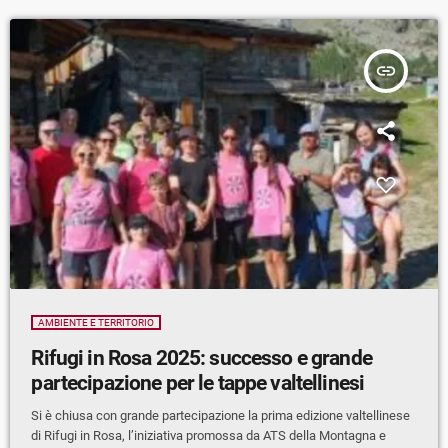
insert_link
AMBIENTE E TERRITORIO
Rifugi in Rosa 2025: successo e grande
partecipazione per le tappe valtellinesi
Si è chiusa con grande partecipazione la prima edizione valtellinese
di Rifugi in Rosa, l’iniziativa promossa da ATS della Montagna e