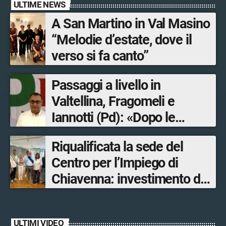
ULTIME NEWS
A San Martino in Val Masino
“Melodie d’estate, dove il
verso si fa canto”
Passaggi a livello in
Valtellina, Fragomeli e
Iannotti (Pd): «Dopo le
Olimpiadi solo un terzo delle
Riqualificata la sede del
opere sostitutive sarà
Centro per l’Impiego di
ultimato entro il 2026»
Chiavenna: investimento da
quasi 250mila euro
ULTIMI VIDEO