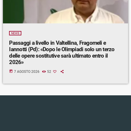
NEWS
Passaggi a livello in Valtellina, Fragomeli e
Iannotti (Pd): «Dopo le Olimpiadi solo un terzo
delle opere sostitutive sarà ultimato entro il
2026»
today
7 AGOSTO 2026
52