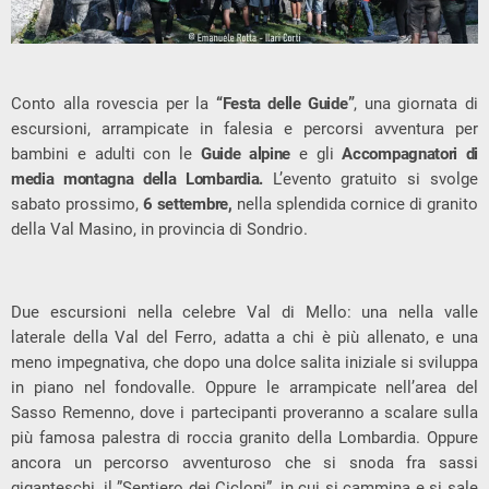
Conto alla rovescia per la
“Festa delle Guide”
, una giornata di
escursioni, arrampicate in falesia e percorsi avventura per
bambini e adulti con le
Guide alpine
e gli
Accompagnatori di
media montagna della Lombardia.
L’evento gratuito si svolge
sabato prossimo,
6 settembre,
nella splendida cornice di granito
della Val Masino, in provincia di Sondrio.
Due escursioni nella celebre Val di Mello: una nella valle
laterale della Val del Ferro, adatta a chi è più allenato, e una
meno impegnativa, che dopo una dolce salita iniziale si sviluppa
in piano nel fondovalle. Oppure le arrampicate nell’area del
Sasso Remenno, dove i partecipanti proveranno a scalare sulla
più famosa palestra di roccia granito della Lombardia. Oppure
ancora un percorso avventuroso che si snoda fra sassi
giganteschi, il ”Sentiero dei Ciclopi”, in cui si cammina e si sale