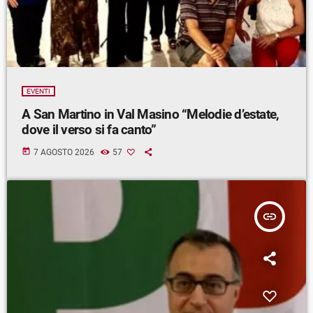
EVENTI
A San Martino in Val Masino “Melodie d’estate,
dove il verso si fa canto”
today
7 AGOSTO 2026
57
insert_link