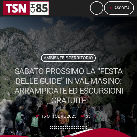
menu
play_arrow
ASCOLTA
AMBIENTE E TERRITORIO
SABATO PROSSIMO LA “FESTA
DELLE GUIDE” IN VAL MASINO:
ARRAMPICATE ED ESCURSIONI
GRATUITE
16 OTTOBRE 2025
55
today