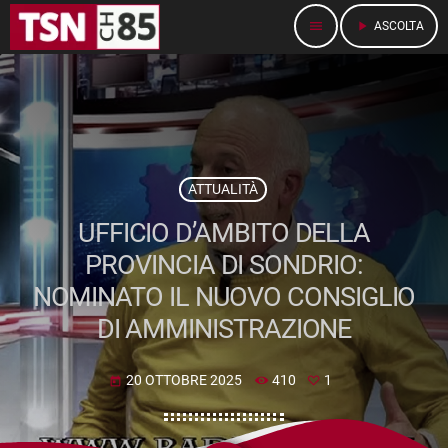
menu
play_arrow
ASCOLTA
ATTUALITÀ
UFFICIO D’AMBITO DELLA
PROVINCIA DI SONDRIO:
NOMINATO IL NUOVO CONSIGLIO
DI AMMINISTRAZIONE
20 OTTOBRE 2025
410
1
today