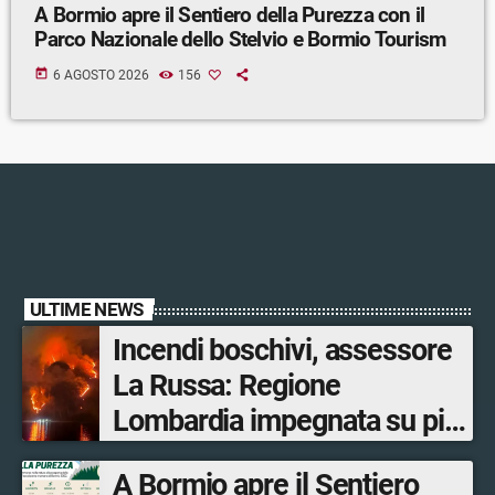
A Bormio apre il Sentiero della Purezza con il
Parco Nazionale dello Stelvio e Bormio Tourism
today
6 AGOSTO 2026
156
ULTIME NEWS
Incendi boschivi, assessore
La Russa: Regione
Lombardia impegnata su più
fronti, 48 volontari coinvolti
A Bormio apre il Sentiero
tra le province di Lecco,