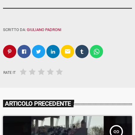
SCRITTO DA:
GIULIANO PADRONI
email
RATE IT
ARTICOLO PRECEDENTE
insert_link