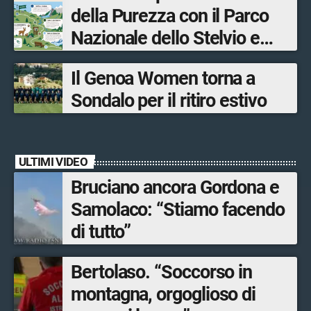
della Purezza con il Parco
Sondrio, Milano e Como
Nazionale dello Stelvio e
Bormio Tourism
Il Genoa Women torna a
Sondalo per il ritiro estivo
ULTIMI VIDEO
Bruciano ancora Gordona e
Samolaco: “Stiamo facendo
di tutto”
Bertolaso. “Soccorso in
montagna, orgoglioso di