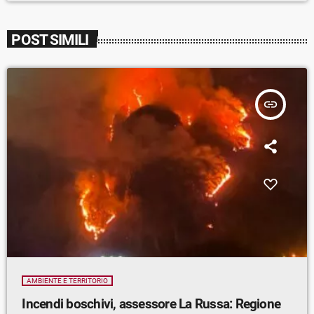
POST SIMILI
insert_link
AMBIENTE E TERRITORIO
Incendi boschivi, assessore La Russa: Regione