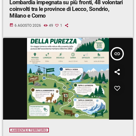
Lombardia impegnata su più fronti, 48 volontari
coinvolti tra le province di Lecco, Sondrio,
Milano e Como
today
6 AGOSTO 2026
49
1
insert_link
AMBIENTE E TERRITORIO