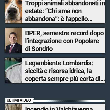
Troppi animali abbandonati in
estate: “Chi ama non
abbandona”: è l’appello
dell’assessore al Territorio e
BPER, semestre record dopo
Sistemi verdi di Regione
l’integrazione con Popolare
Lombardia Gianluca Comazzi
di Sondrio
Legambiente Lombardia:
siccità e risorsa idrica, la
coperta sempre più corta di
una riserva in esaurimento
ULTIMI VIDEO
Incendio in Valchiavenna,