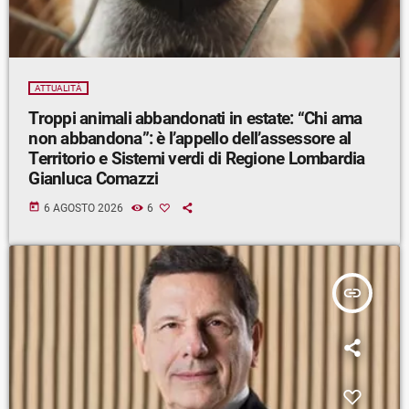
ATTUALITÀ
Troppi animali abbandonati in estate: “Chi ama
non abbandona”: è l’appello dell’assessore al
Territorio e Sistemi verdi di Regione Lombardia
Gianluca Comazzi
today
6 AGOSTO 2026
6
insert_link