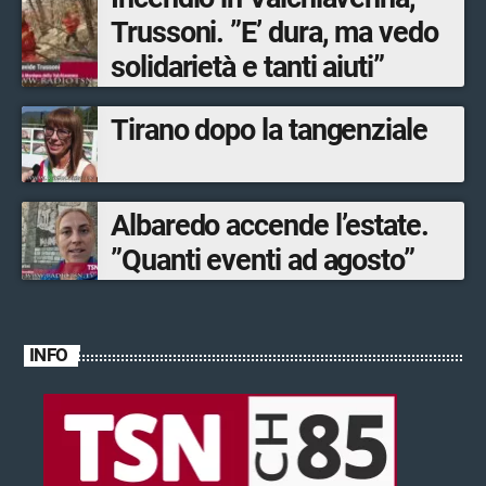
Trussoni. ”E’ dura, ma vedo
solidarietà e tanti aiuti”
Tirano dopo la tangenziale
Albaredo accende l’estate.
”Quanti eventi ad agosto”
INFO