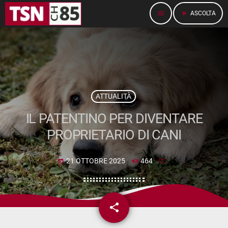
menu
play_arrow
ASCOLTA
ATTUALITÀ
IL PATENTINO PER DIVENTARE
PROPRIETARIO DI CANI
21 OTTOBRE 2025
464
today
share
email