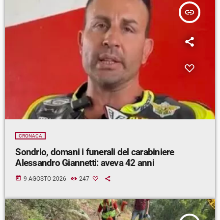
insert_link
CRONACA
Sondrio, domani i funerali del carabiniere
Alessandro Giannetti: aveva 42 anni
today
9 AGOSTO 2026
247