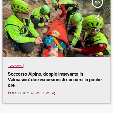
insert_link
CRONACA
Soccorso Alpino, doppio intervento in
Valmasino: due escursionisti soccorsi in poche
ore
today
9 AGOSTO 2026
31