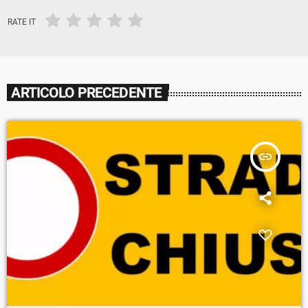
RATE IT
ARTICOLO PRECEDENTE
insert_link