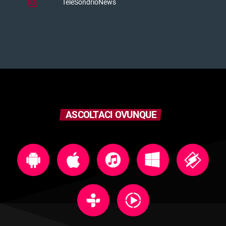
TeleSondrioNews
ASCOLTACI OVUNQUE