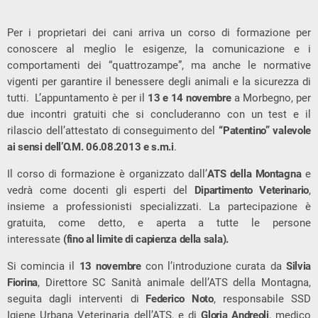
Per i proprietari dei cani arriva un corso di formazione per
conoscere al meglio le esigenze, la comunicazione e i
comportamenti dei “quattrozampe”, ma anche le normative
vigenti per garantire il benessere degli animali e la sicurezza di
tutti. L’appuntamento è per il
13 e 14 novembre
a Morbegno, per
due incontri gratuiti che si concluderanno con un test e il
rilascio dell’attestato di conseguimento del
“Patentino” valevole
ai sensi dell’O.M. 06.08.2013 e s.m.i
.
Il corso di formazione è organizzato dall’
ATS della Montagna
e
vedrà come docenti gli esperti del
Dipartimento Veterinario
,
insieme a professionisti specializzati. La partecipazione è
gratuita, come detto, e aperta a tutte le persone
interessate
(fino al limite di capienza della sala).
Si comincia il
13 novembre
con l’introduzione curata da
Silvia
Fiorina
, Direttore SC Sanità animale dell’ATS della Montagna,
seguita dagli interventi di
Federico Noto
, responsabile SSD
Igiene Urbana Veterinaria dell’ATS, e di
Gloria Andreoli
, medico