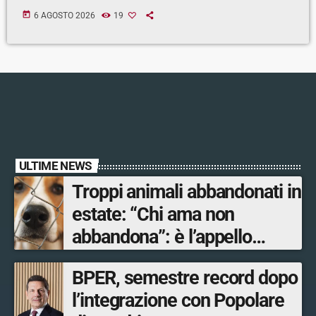
today
6 AGOSTO 2026
19
ULTIME NEWS
Troppi animali abbandonati in
estate: “Chi ama non
abbandona”: è l’appello
dell’assessore al Territorio e
BPER, semestre record dopo
Sistemi verdi di Regione
l’integrazione con Popolare
Lombardia Gianluca Comazzi