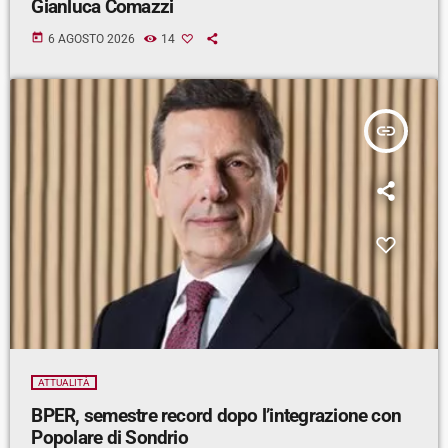
Gianluca Comazzi
today
6 AGOSTO 2026
14
insert_link
ATTUALITÀ
BPER, semestre record dopo l’integrazione con
Popolare di Sondrio