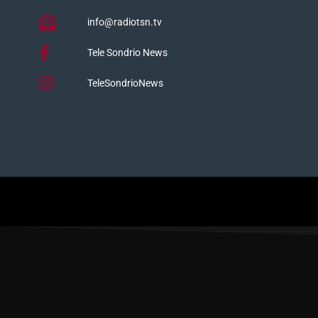
info@radiotsn.tv
Tele Sondrio News
TeleSondrioNews