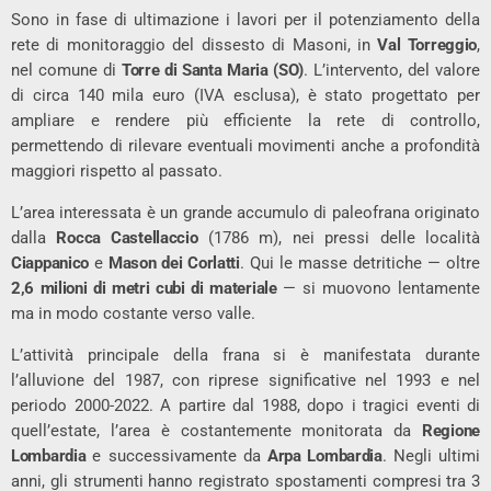
Sono in fase di ultimazione i lavori per il potenziamento della
rete di monitoraggio del dissesto di Masoni, in
Val Torreggio
,
nel comune di
Torre di Santa Maria (SO)
. L’intervento, del valore
di circa 140 mila euro (IVA esclusa), è stato progettato per
ampliare e rendere più efficiente la rete di controllo,
permettendo di rilevare eventuali movimenti anche a profondità
maggiori rispetto al passato.
L’area interessata è un grande accumulo di paleofrana originato
dalla
Rocca Castellaccio
(1786 m), nei pressi delle località
Ciappanico
e
Mason dei Corlatti
. Qui le masse detritiche — oltre
2,6 milioni di metri cubi di materiale
— si muovono lentamente
ma in modo costante verso valle.
L’attività principale della frana si è manifestata durante
l’alluvione del 1987, con riprese significative nel 1993 e nel
periodo 2000-2022. A partire dal 1988, dopo i tragici eventi di
quell’estate, l’area è costantemente monitorata da
Regione
Lombardia
e successivamente da
Arpa Lombardia
. Negli ultimi
anni, gli strumenti hanno registrato spostamenti compresi tra 3