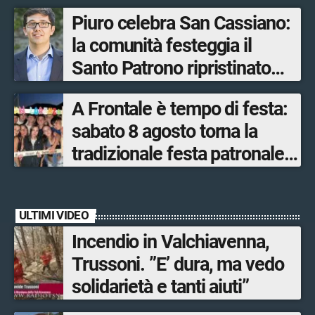
edizione della sua
Piuro celebra San Cassiano:
manifestazione più sentita
la comunità festeggia il
Santo Patrono ripristinato
dopo quattro secoli
A Frontale è tempo di festa:
sabato 8 agosto torna la
tradizionale festa patronale
di San Lorenzo tra sapori
tipici, torneo di pallavolo e
ULTIMI VIDEO
musica dal vivo
Incendio in Valchiavenna,
Trussoni. ”E’ dura, ma vedo
solidarietà e tanti aiuti”