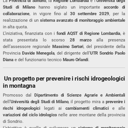
La
Provincia di Sondrio
, la
Regione Lombardia
e l’
Università degli
Studi di Milano
hanno siglato un importante
accordo di
collaborazione
, in vigore fino al
30 settembre 2029
, per la
realizzazione di un
sistema avanzato di monitoraggio ambientale
in alta quota.
L’iniziativa, finanziata con i
fondi AQST di Regione Lombardia
, è
stata presentata lo scorso
28 marzo
alla presenza
dell’assessore regionale
Massimo Sertori
, del presidente della
Provincia
Davide Menegola
, del dirigente dell’
UTR Sondrio
Paolo
Diana
e del funzionario tecnico
Mauro Orlandi
.
Un progetto per prevenire i rischi idrogeologici
in montagna
Promosso dal
Dipartimento di Scienze Agrarie e Ambientali
dell’
Università degli Studi di Milano
, il progetto mira a
prevenire i
rischi idrogeologici
legati ai
cambiamenti climatici
e alle
variazioni del ciclo idrologico
nelle aree montane della provincia
di Sondrio.