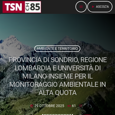
menu
play_arrow
ASCOLTA
AMBIENTE E TERRITORIO
PROVINCIA DI SONDRIO, REGIONE
LOMBARDIA E UNIVERSITÀ DI
MILANO INSIEME PER IL
MONITORAGGIO AMBIENTALE IN
ALTA QUOTA
29 OTTOBRE 2025
61
today