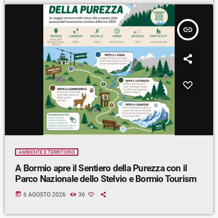
insert_link
AMBIENTE E TERRITORIO
A Bormio apre il Sentiero della Purezza con il
Parco Nazionale dello Stelvio e Bormio Tourism
today
6 AGOSTO 2026
36