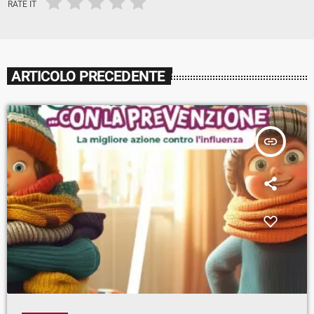
RATE IT
ARTICOLO PRECEDENTE
insert_link