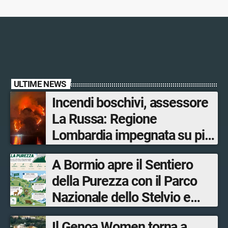
ULTIME NEWS
Incendi boschivi, assessore
La Russa: Regione
Lombardia impegnata su più
fronti, 48 volontari coinvolti
A Bormio apre il Sentiero
tra le province di Lecco,
della Purezza con il Parco
Sondrio, Milano e Como
Nazionale dello Stelvio e
Bormio Tourism
Il Genoa Women torna a