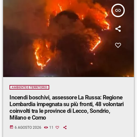
insert_link
AMBIENTE E TERRITORIO
Incendi boschivi, assessore La Russa: Regione
Lombardia impegnata su più fronti, 48 volontari
coinvolti tra le province di Lecco, Sondrio,
Milano e Como
today
6 AGOSTO 2026
11