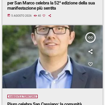
per San Marco celebra la 52ª edizione della sua
manifestazione più sentita
today
5 AGOSTO 2026
40
insert_link
AMBIENTE E TERRITORIO
Piuro celebra San Cassiano: la comunità