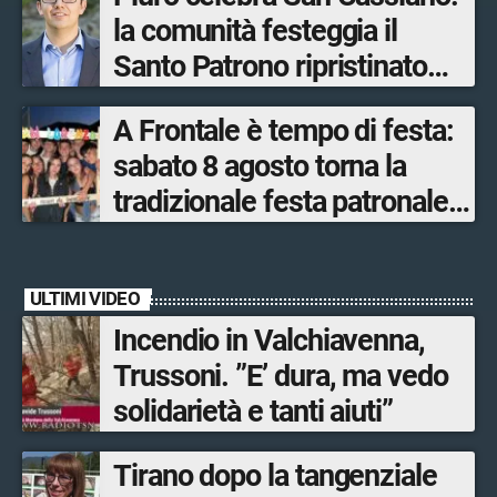
manifestazione più sentita
la comunità festeggia il
Santo Patrono ripristinato
dopo quattro secoli
A Frontale è tempo di festa:
sabato 8 agosto torna la
tradizionale festa patronale
di San Lorenzo tra sapori
tipici, torneo di pallavolo e
ULTIMI VIDEO
musica dal vivo
Incendio in Valchiavenna,
Trussoni. ”E’ dura, ma vedo
solidarietà e tanti aiuti”
Tirano dopo la tangenziale