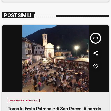
POST SIMILI
insert_link
AMBIENTE E TERRITORIO
Torna la Festa Patronale di San Rocco: Albaredo