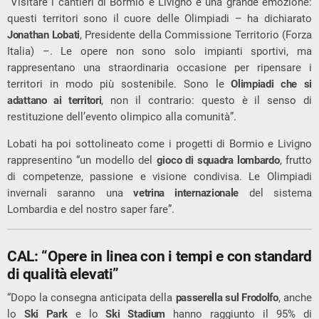
“Visitare i cantieri di Bormio e Livigno è una grande emozione:
questi territori sono il cuore delle Olimpiadi – ha dichiarato
Jonathan Lobati
, Presidente della Commissione Territorio (Forza
Italia) –. Le opere non sono solo impianti sportivi, ma
rappresentano una straordinaria occasione per ripensare i
territori in modo più sostenibile. Sono le
Olimpiadi che si
adattano ai territori
, non il contrario: questo è il senso di
restituzione dell’evento olimpico alla comunità”.
Lobati ha poi sottolineato come i progetti di Bormio e Livigno
rappresentino “un modello del
gioco di squadra lombardo
, frutto
di competenze, passione e visione condivisa. Le Olimpiadi
invernali saranno una
vetrina internazionale
del sistema
Lombardia e del nostro saper fare”.
CAL: “Opere in linea con i tempi e con standard
di qualità elevati”
“Dopo la consegna anticipata della
passerella sul Frodolfo
, anche
lo
Ski Park
e lo
Ski Stadium
hanno raggiunto il 95% di