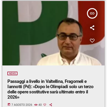
insert_link
NEWS
Passaggi a livello in Valtellina, Fragomeli e
Iannotti (Pd): «Dopo le Olimpiadi solo un terzo
delle opere sostitutive sarà ultimato entro il
2026»
today
7 AGOSTO 2026
40