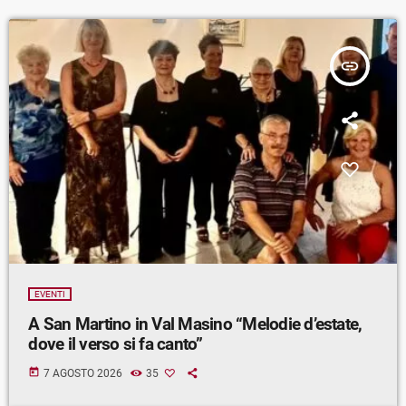
insert_link
EVENTI
A San Martino in Val Masino “Melodie d’estate,
dove il verso si fa canto”
today
7 AGOSTO 2026
35