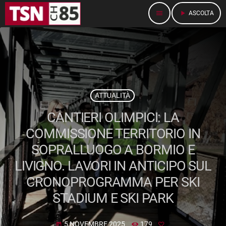
menu
play_arrow
ASCOLTA
ATTUALITÀ
CANTIERI OLIMPICI: LA
COMMISSIONE TERRITORIO IN
SOPRALLUOGO A BORMIO E
LIVIGNO. LAVORI IN ANTICIPO SUL
CRONOPROGRAMMA PER SKI
STADIUM E SKI PARK
5 NOVEMBRE 2025
179
today