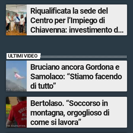
Olimpiadi solo un terzo delle
Riqualificata la sede del
opere sostitutive sarà
Centro per l’Impiego di
ultimato entro il 2026»
Chiavenna: investimento da
quasi 250mila euro
ULTIMI VIDEO
Bruciano ancora Gordona e
Samolaco: “Stiamo facendo
di tutto”
Bertolaso. “Soccorso in
montagna, orgoglioso di
come si lavora”