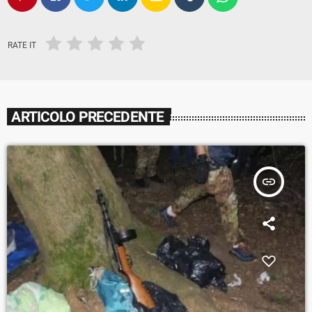
RATE IT
ARTICOLO PRECEDENTE
insert_link