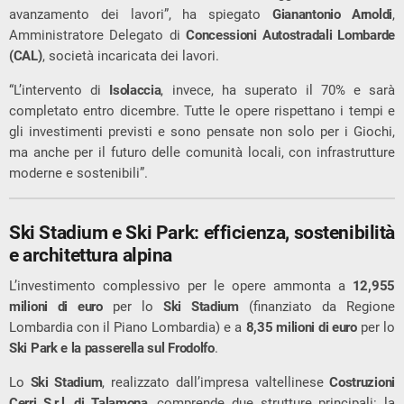
avanzamento dei lavori”, ha spiegato
Gianantonio Arnoldi
,
Amministratore Delegato di
Concessioni Autostradali Lombarde
(CAL)
, società incaricata dei lavori.
“L’intervento di
Isolaccia
, invece, ha superato il 70% e sarà
completato entro dicembre. Tutte le opere rispettano i tempi e
gli investimenti previsti e sono pensate non solo per i Giochi,
ma anche per il futuro delle comunità locali, con infrastrutture
moderne e sostenibili”.
Ski Stadium e Ski Park: efficienza, sostenibilità
e architettura alpina
L’investimento complessivo per le opere ammonta a
12,955
milioni di euro
per lo
Ski Stadium
(finanziato da Regione
Lombardia con il Piano Lombardia) e a
8,35 milioni di euro
per lo
Ski Park e la passerella sul Frodolfo
.
Lo
Ski Stadium
, realizzato dall’impresa valtellinese
Costruzioni
Cerri S.r.l. di Talamona
, comprende due strutture principali: la