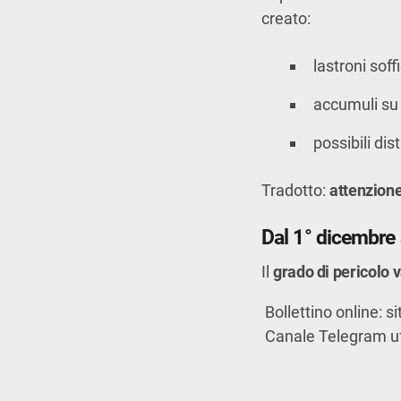
creato:
lastroni soff
accumuli su 
possibili di
Tradotto:
attenzione 
Dal 1° dicembre a
Il
grado di pericolo 
Bollettino online: s
Canale Telegram uf