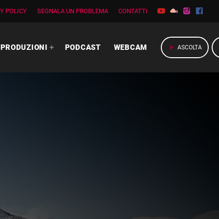
Y POLICY
SEGNALA UN PROBLEMA
CONTATTI
PRODUZIONI
PODCAST
WEBCAM
play_arrow
ASCOLTA