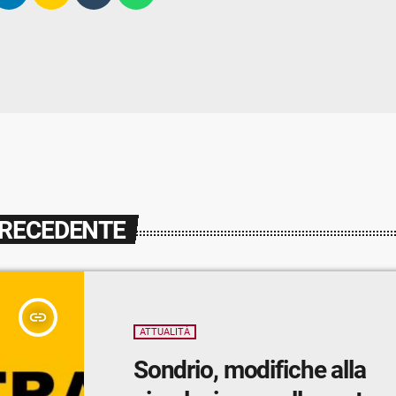
PRECEDENTE
insert_link
ATTUALITÀ
Sondrio, modifiche alla