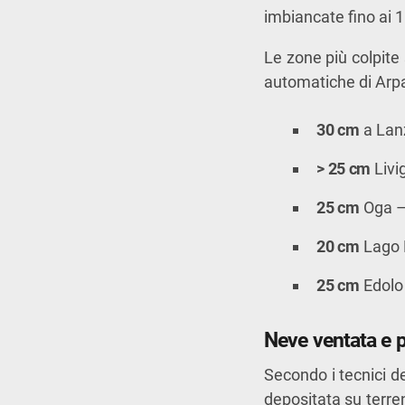
imbiancate fino ai 1
Le zone più colpite 
automatiche di Arp
30 cm
a Lan
> 25 cm
Livi
25 cm
Oga –
20 cm
Lago 
25 cm
Edolo
Neve ventata e p
Secondo i tecnici d
depositata su terr