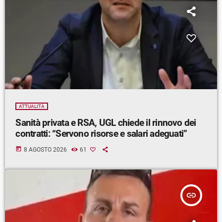
ATTUALITÀ
Sanità privata e RSA, UGL chiede il rinnovo dei
contratti: “Servono risorse e salari adeguati”
today
8 AGOSTO 2026
61
insert_link