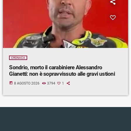
CRONACA
Sondrio, morto il carabiniere Alessandro
Gianetti: non è sopravvissuto alle gravi ustioni
today
8 AGOSTO 2026
3794
1