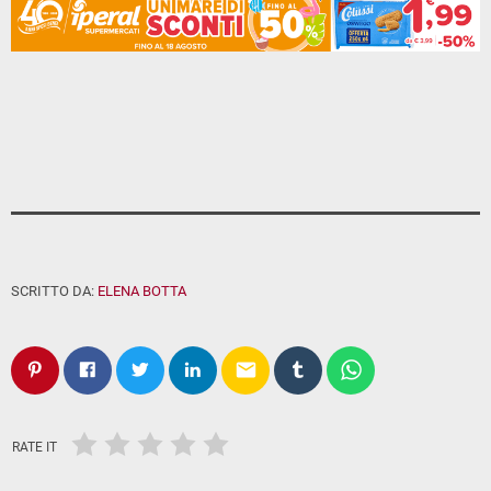
SCRITTO DA:
ELENA BOTTA
email
RATE IT