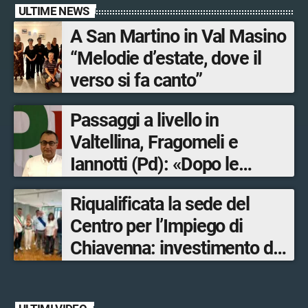
ULTIME NEWS
A San Martino in Val Masino
“Melodie d’estate, dove il
verso si fa canto”
Passaggi a livello in
Valtellina, Fragomeli e
Iannotti (Pd): «Dopo le
Olimpiadi solo un terzo delle
Riqualificata la sede del
opere sostitutive sarà
Centro per l’Impiego di
ultimato entro il 2026»
Chiavenna: investimento da
quasi 250mila euro