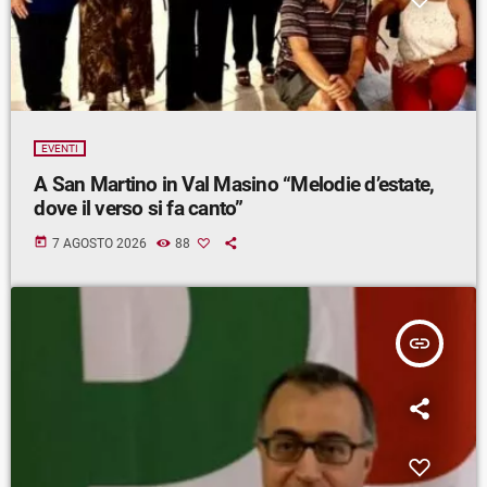
EVENTI
A San Martino in Val Masino “Melodie d’estate,
dove il verso si fa canto”
today
7 AGOSTO 2026
88
insert_link