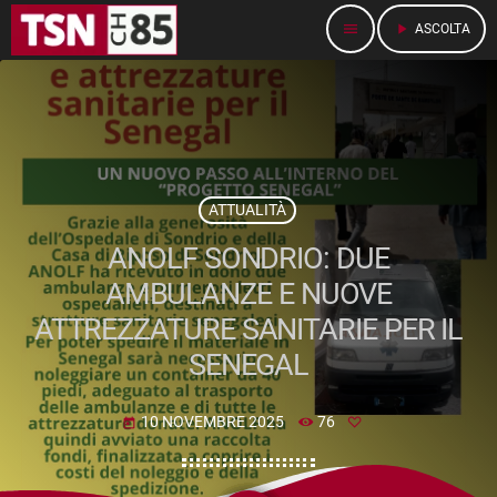
menu
play_arrow
ASCOLTA
ATTUALITÀ
ANOLF SONDRIO: DUE
AMBULANZE E NUOVE
ATTREZZATURE SANITARIE PER IL
SENEGAL
10 NOVEMBRE 2025
76
today