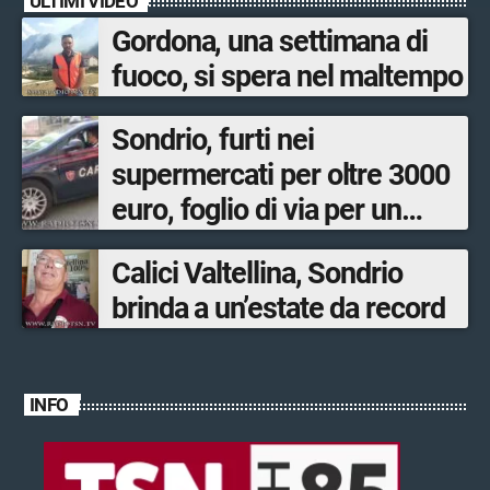
ULTIMI VIDEO
Gordona, una settimana di
fuoco, si spera nel maltempo
Sondrio, furti nei
supermercati per oltre 3000
euro, foglio di via per un
ventinovenne
Calici Valtellina, Sondrio
brinda a un’estate da record
INFO