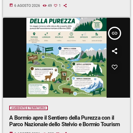
today
6 AGOSTO 2026
49
1
insert_link
AMBIENTE E TERRITORIO
A Bormio apre il Sentiero della Purezza con il
Parco Nazionale dello Stelvio e Bormio Tourism