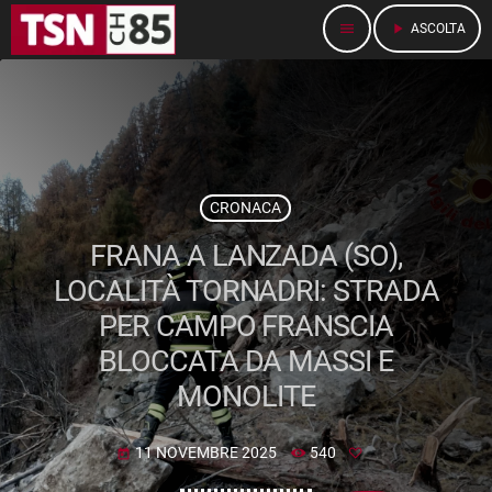
menu
play_arrow
ASCOLTA
CRONACA
FRANA A LANZADA (SO),
LOCALITÀ TORNADRI: STRADA
PER CAMPO FRANSCIA
BLOCCATA DA MASSI E
MONOLITE
11 NOVEMBRE 2025
540
today