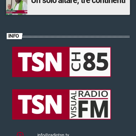
Un solo altare, tre continenti
INFO
info@radiotsn.tv