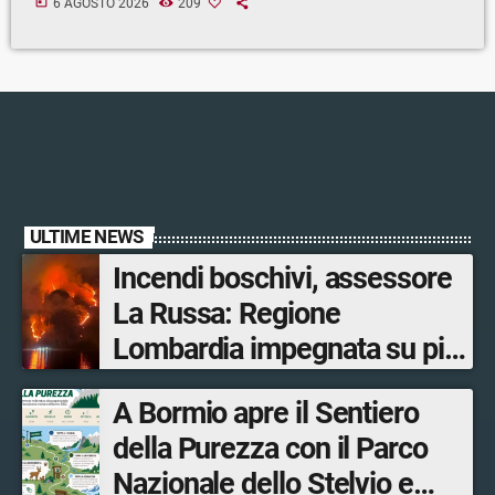
today
6 AGOSTO 2026
209
ULTIME NEWS
Incendi boschivi, assessore
La Russa: Regione
Lombardia impegnata su più
fronti, 48 volontari coinvolti
A Bormio apre il Sentiero
tra le province di Lecco,
della Purezza con il Parco
Sondrio, Milano e Como
Nazionale dello Stelvio e