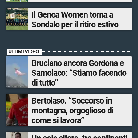
Bormio Tourism
Il Genoa Women torna a
Sondalo per il ritiro estivo
ULTIMI VIDEO
Bruciano ancora Gordona e
Samolaco: “Stiamo facendo
di tutto”
Bertolaso. “Soccorso in
montagna, orgoglioso di
come si lavora”