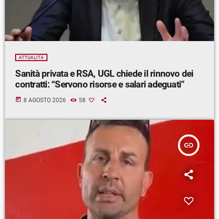
ATTUALITÀ
Sanità privata e RSA, UGL chiede il rinnovo dei
contratti: “Servono risorse e salari adeguati”
today
8 AGOSTO 2026
58
insert_link