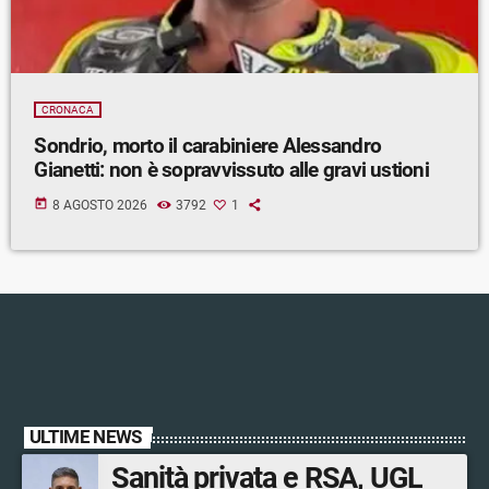
CRONACA
Sondrio, morto il carabiniere Alessandro
Gianetti: non è sopravvissuto alle gravi ustioni
today
8 AGOSTO 2026
3792
1
ULTIME NEWS
Sanità privata e RSA, UGL