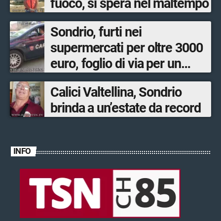
fuoco, si spera nel maltempo
Sondrio, furti nei
supermercati per oltre 3000
euro, foglio di via per un
ventinovenne
Calici Valtellina, Sondrio
brinda a un’estate da record
INFO