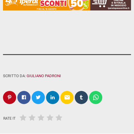
SCRITTO DA:
GIULIANO PADRONI
email
RATE IT