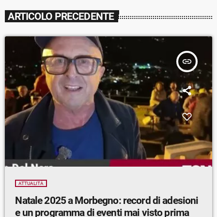
ARTICOLO PRECEDENTE
insert_link
ATTUALITÀ
Natale 2025 a Morbegno: record di adesioni
e un programma di eventi mai visto prima