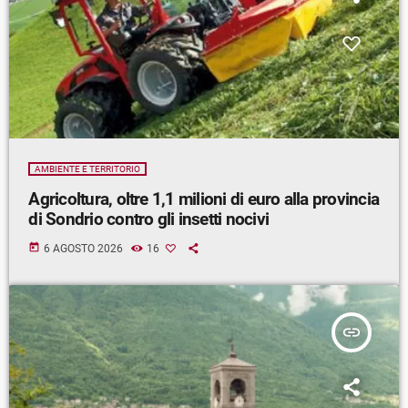
AMBIENTE E TERRITORIO
Agricoltura, oltre 1,1 milioni di euro alla provincia
di Sondrio contro gli insetti nocivi
today
6 AGOSTO 2026
16
insert_link