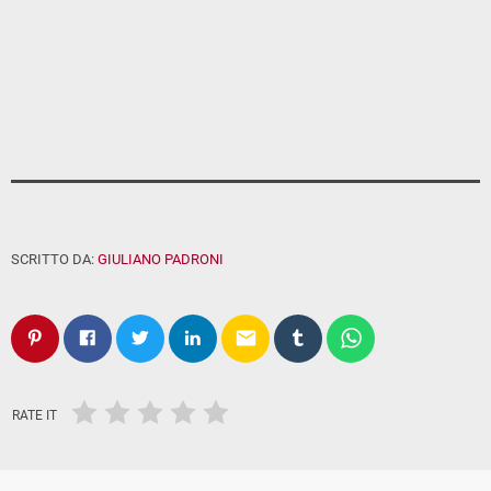
SCRITTO DA:
GIULIANO PADRONI
email
RATE IT