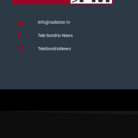
info@radiotsn.tv
Tele Sondrio News
TeleSondrioNews