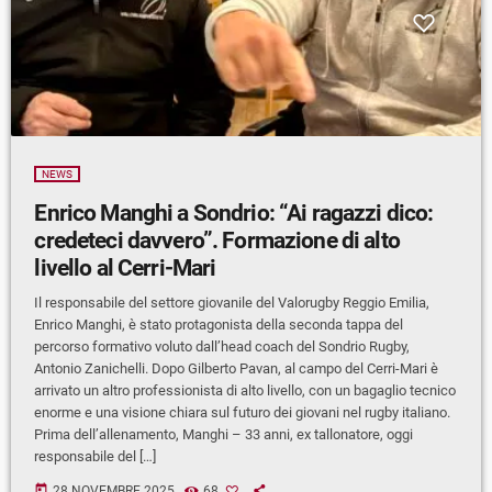
NEWS
Enrico Manghi a Sondrio: “Ai ragazzi dico:
credeteci davvero”. Formazione di alto
livello al Cerri-Mari
Il responsabile del settore giovanile del Valorugby Reggio Emilia,
Enrico Manghi, è stato protagonista della seconda tappa del
percorso formativo voluto dall’head coach del Sondrio Rugby,
Antonio Zanichelli. Dopo Gilberto Pavan, al campo del Cerri-Mari è
arrivato un altro professionista di alto livello, con un bagaglio tecnico
enorme e una visione chiara sul futuro dei giovani nel rugby italiano.
Prima dell’allenamento, Manghi – 33 anni, ex tallonatore, oggi
responsabile del […]
today
28 NOVEMBRE 2025
68