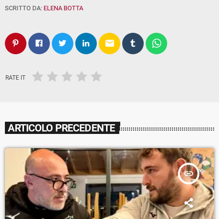
SCRITTO DA:
ELENA BOTTA
email
RATE IT
ARTICOLO PRECEDENTE
insert_link