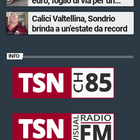
euro, foglio di via per un
ventinovenne
Calici Valtellina, Sondrio
brinda a un’estate da record
INFO