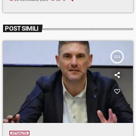
POST SIMILI
insert_link
ATTUALITÀ