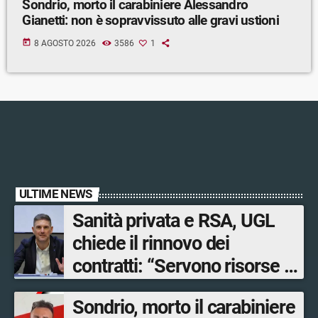
Sondrio, morto il carabiniere Alessandro
Gianetti: non è sopravvissuto alle gravi ustioni
today
8 AGOSTO 2026
3586
1
ULTIME NEWS
Sanità privata e RSA, UGL
chiede il rinnovo dei
contratti: “Servono risorse e
salari adeguati”
Sondrio, morto il carabiniere