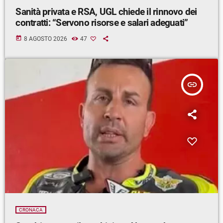
Sanità privata e RSA, UGL chiede il rinnovo dei
contratti: “Servono risorse e salari adeguati”
today
8 AGOSTO 2026
47
insert_link
CRONACA