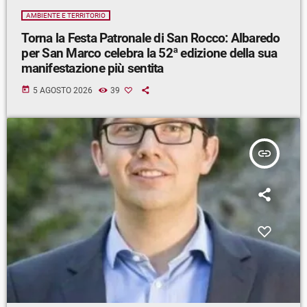
AMBIENTE E TERRITORIO
Torna la Festa Patronale di San Rocco: Albaredo
per San Marco celebra la 52ª edizione della sua
manifestazione più sentita
today
5 AGOSTO 2026
39
insert_link