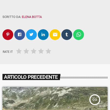
SCRITTO DA:
ELENA BOTTA
email
RATE IT
ARTICOLO PRECEDENTE
insert_link