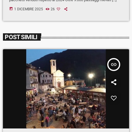
today
1 DICEMBRE 2025
26
POST SIMILI
insert_link