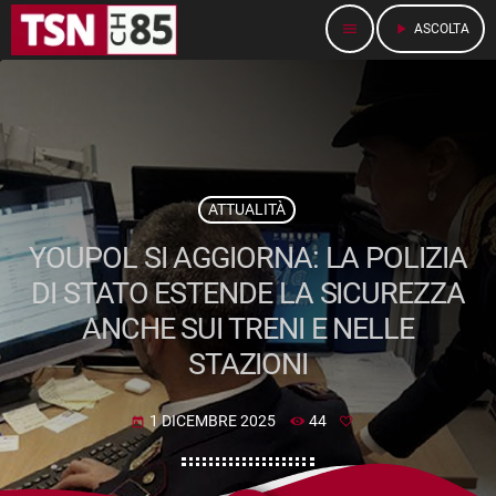
menu
play_arrow
ASCOLTA
ATTUALITÀ
YOUPOL SI AGGIORNA: LA POLIZIA
DI STATO ESTENDE LA SICUREZZA
ANCHE SUI TRENI E NELLE
STAZIONI
1 DICEMBRE 2025
44
today