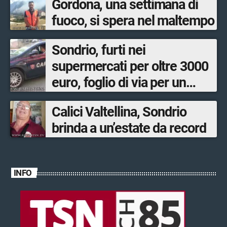
Gordona, una settimana di
fuoco, si spera nel maltempo
Sondrio, furti nei
supermercati per oltre 3000
euro, foglio di via per un
ventinovenne
Calici Valtellina, Sondrio
brinda a un’estate da record
INFO