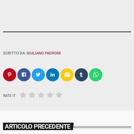
SCRITTO DA:
GIULIANO PADRONI
email
RATE IT
ARTICOLO PRECEDENTE