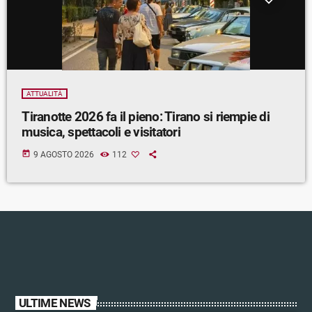
ATTUALITÀ
Tiranotte 2026 fa il pieno: Tirano si riempie di
musica, spettacoli e visitatori
today
9 AGOSTO 2026
112
ULTIME NEWS