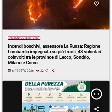
AMBIENTE E TERRITORIO
Incendi boschivi, assessore La Russa: Regione
Lombardia impegnata su più fronti, 48 volontari
coinvolti tra le province di Lecco, Sondrio,
Milano e Como
today
6 AGOSTO 2026
32
insert_link