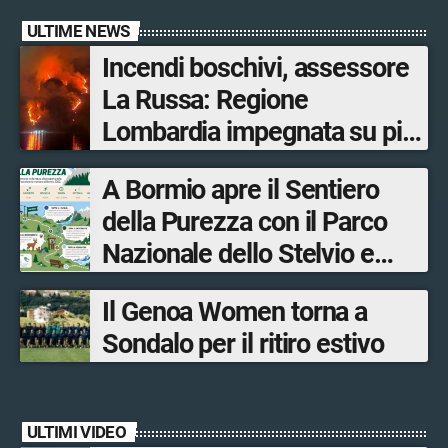
ULTIME NEWS
Incendi boschivi, assessore
La Russa: Regione
Lombardia impegnata su più
fronti, 48 volontari coinvolti
A Bormio apre il Sentiero
tra le province di Lecco,
della Purezza con il Parco
Sondrio, Milano e Como
Nazionale dello Stelvio e
Bormio Tourism
Il Genoa Women torna a
Sondalo per il ritiro estivo
ULTIMI VIDEO