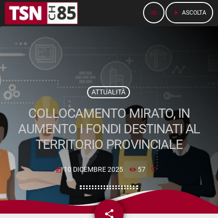
menu
play_arrow
ASCOLTA
ATTUALITÀ
COLLOCAMENTO MIRATO, IN
AUMENTO I FONDI DESTINATI AL
TERRITORIO PROVINCIALE
10 DICEMBRE 2025
57
today
share
email