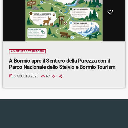
AMBIENTE E TERRITORIO
A Bormio apre il Sentiero della Purezza con il
Parco Nazionale dello Stelvio e Bormio Tourism
today
6 AGOSTO 2026
67