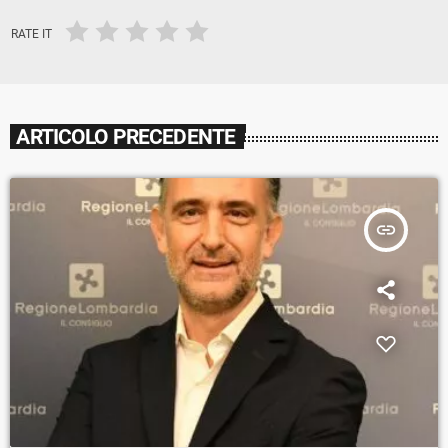
RATE IT
ARTICOLO PRECEDENTE
insert_link