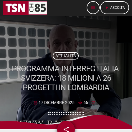
menu
play_arrow
ASCOLTA
ATTUALITÀ
PROGRAMMA INTERREG ITALIA-
SVIZZERA: 18 MILIONI A 26
PROGETTI IN LOMBARDIA
17 DICEMBRE 2025
66
today
share
email