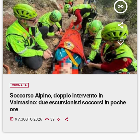
insert_link
CRONACA
Soccorso Alpino, doppio intervento in
Valmasino: due escursionisti soccorsi in poche
ore
today
9 AGOSTO 2026
39