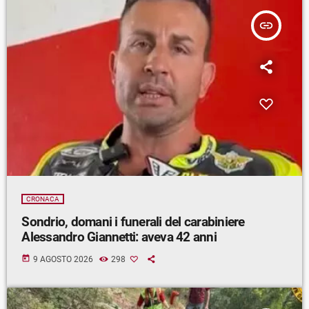
insert_link
CRONACA
Sondrio, domani i funerali del carabiniere
Alessandro Giannetti: aveva 42 anni
today
9 AGOSTO 2026
298