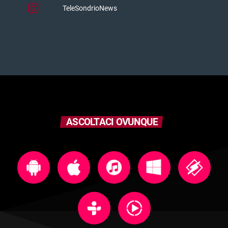
TeleSondrioNews
ASCOLTACI OVUNQUE